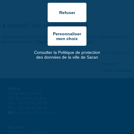
SOUMETTRE UN ÉVÉNEMENT
Associations, vous souhaitez nous faire part d'une manifestation ou
d'un événement ?
Remplissez le formulaire ici
.
Consulter la Politique de protection
Dernière mise à jour : 01 janvier 1970
des données de la ville de Saran
Partager
Suivre @VilleSaran
Mairie
Place de la liberté
45774 Saran Cedex
Tél. : 02 38 80 34 00
Fax : 02 38 80 34 30
courrier@ville-saran.fr
Horaires
Du lundi au vendredi :