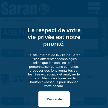
Aller au contenu principal
Accueil
»
Agenda quotidien
VOUS ÊTES ICI
Le respect de votre
AGENDA QUOTIDIEN
vie privée est notre
priorité.
« Préc.
Lundi 3 novembre 2025
Suiv. »
Le site internet de la ville de Saran
utilise différentes technologies,
telles que les cookies, pour
personnaliser certains contenus,
proposer des fonctionnalités sur
les réseaux sociaux et analyser le
Carterie créative "Fais comme l'oiseau" - MLC
NOV
trafic. Merci de cliquer sur le
LUNDI 3 NOVEMBRE 2025 |
18:00
-
21:00
03
bouton ci-dessous pour donner
votre accord.
« Préc.
Lundi 3 novembre 2025
Suiv. »