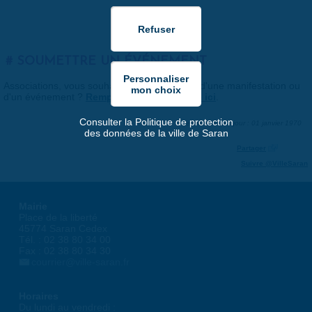
SOUMETTRE UN ÉVÉNEMENT
Associations, vous souhaitez nous faire part d'une manifestation ou
d'un événement ?
Remplissez le formulaire ici
.
Consulter la Politique de protection
Dernière mise à jour : 01 janvier 1970
des données de la ville de Saran
Partager
Suivre @VilleSaran
Mairie
Place de la liberté
45774 Saran Cedex
Tél. : 02 38 80 34 00
Fax : 02 38 80 34 30
courrier@ville-saran.fr
Horaires
Du lundi au vendredi :