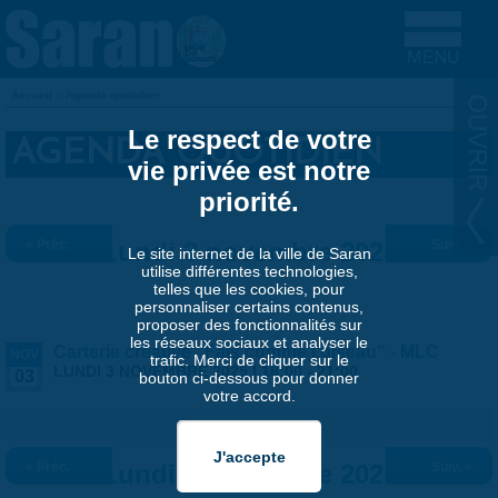
Aller au contenu principal
Accueil
»
Agenda quotidien
VOUS ÊTES ICI
Le respect de votre
AGENDA QUOTIDIEN
vie privée est notre
priorité.
« Préc.
Lundi 3 novembre 2025
Suiv. »
Le site internet de la ville de Saran
utilise différentes technologies,
telles que les cookies, pour
personnaliser certains contenus,
proposer des fonctionnalités sur
les réseaux sociaux et analyser le
Carterie créative "Fais comme l'oiseau" - MLC
NOV
trafic. Merci de cliquer sur le
LUNDI 3 NOVEMBRE 2025 |
18:00
-
21:00
03
bouton ci-dessous pour donner
votre accord.
« Préc.
Lundi 3 novembre 2025
Suiv. »