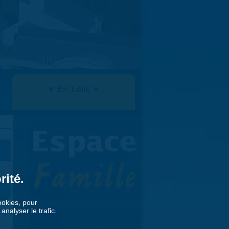
▼ En 1 clic ▼
rité.
»
cookies, pour
nalyser le trafic.