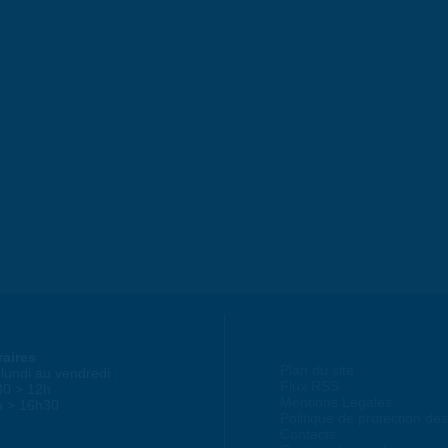
raires
Plan du site
lundi au vendredi :
Flux RSS
30 > 12h
Mentions Légales
h > 16h30
Politique de protection d
Contacts