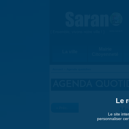
Aller au contenu principal
{ Ensemble, vivons notre ville ! }
www.saran.fr
Mairie
La ville
Citoyenneté
Accueil
»
Agenda quotidien
VOUS ÊTES ICI
AGENDA QUOTI
Le r
« Préc.
Ma
Le site inte
personnaliser cer