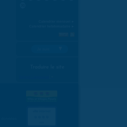
31
Calendrier mensuel ►
Calendrier hebdomadaire ►
Je suis:
Traduire le site
Select Language
▼
es données