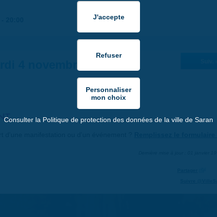
-
20:00
rdi 4 novembre 2025
Suiv. 
NT
Consulter la Politique de protection des données de la ville de Saran
art d'une manifestation ou d'un événement ?
Remplissez le formulaire 
Dernière mise à jour : 01 janvier 1
Partager
Suivre @VilleS