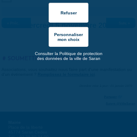
« Préc.
Mercredi 5 novembre 2025
Suiv. »
Consulter la Politique de protection
SOUMETTRE UN ÉVÉNEMENT
des données de la ville de Saran
Associations, vous souhaitez nous faire part d'une manifestation ou
d'un événement ?
Remplissez le formulaire ici
.
Dernière mise à jour : 01 janvier 1970
Partager
Suivre @VilleSaran
Mairie
Place de la liberté
45774 Saran Cedex