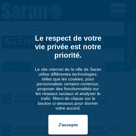
Aller au contenu principal
Accueil
»
Agenda quotidien
VOUS ÊTES ICI
Le respect de votre
AGENDA QUOTIDIEN
vie privée est notre
priorité.
« Préc.
Mercredi 5 novembre 2025
Suiv. »
Le site internet de la ville de Saran
utilise différentes technologies,
telles que les cookies, pour
personnaliser certains contenus,
proposer des fonctionnalités sur
les réseaux sociaux et analyser le
Puzzle party
NOV
trafic. Merci de cliquer sur le
MERCREDI 5 NOVEMBRE 2025 |
10:00
-
17:30
05
bouton ci-dessous pour donner
votre accord.
Carterie créative "Fais comme l'oiseau" - MLC
NOV
MERCREDI 5 NOVEMBRE 2025 |
14:00
-
17:00
05