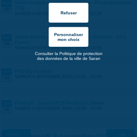
Visite et atelier lumière de théâtre - Programmation
NOV
TTN
08
SAMEDI 8 NOVEMBRE 2025 |
10:00
-
12:30
Atelier Danse - Mouvement corps dansant - Art's
NOV
Danse
08
SAMEDI 8 NOVEMBRE 2025 |
10:00
-
12:00
Consulter la Politique de protection
des données de la ville de Saran
P'tit dej musical
NOV
SAMEDI 8 NOVEMBRE 2025 |
11:00
-
12:00
08
Football : Cosne UCS Football x Saran
NOV
SAMEDI 8 NOVEMBRE 2025 |
18:00
-
20:00
08
« Préc.
Samedi 8 novembre 2025
Suiv. »