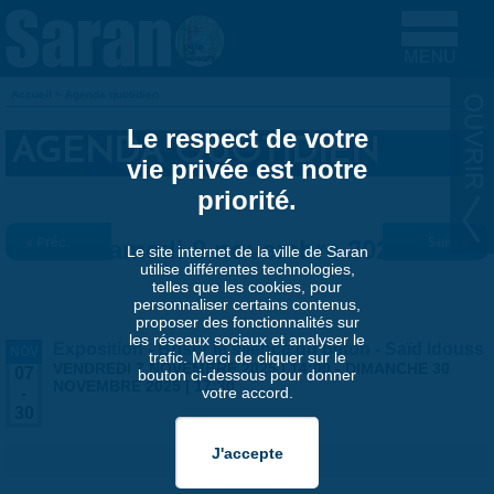
Aller au contenu principal
Accueil
»
Agenda quotidien
VOUS ÊTES ICI
Le respect de votre
AGENDA QUOTIDIEN
vie privée est notre
priorité.
« Préc.
Samedi 8 novembre 2025
Suiv. »
Le site internet de la ville de Saran
utilise différentes technologies,
telles que les cookies, pour
personnaliser certains contenus,
proposer des fonctionnalités sur
les réseaux sociaux et analyser le
Exposition - Briser le silence du béton - Saïd Idouss
NOV
trafic. Merci de cliquer sur le
VENDREDI 7 NOVEMBRE 2025 | 14:00
-
DIMANCHE 30
07
bouton ci-dessous pour donner
NOVEMBRE 2025 | 17:30
votre accord.
-
30