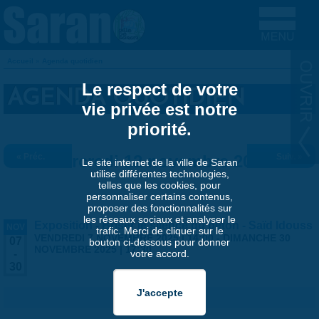
Aller au contenu principal
Accueil
»
Agenda quotidien
VOUS ÊTES ICI
Le respect de votre
AGENDA QUOTIDIEN
vie privée est notre
priorité.
« Préc.
Mercredi 12 novembre 2025
Suiv. »
Le site internet de la ville de Saran
utilise différentes technologies,
telles que les cookies, pour
personnaliser certains contenus,
proposer des fonctionnalités sur
les réseaux sociaux et analyser le
Exposition - Briser le silence du béton - Saïd Idouss
NOV
trafic. Merci de cliquer sur le
VENDREDI 7 NOVEMBRE 2025 | 14:00
-
DIMANCHE 30
07
bouton ci-dessous pour donner
NOVEMBRE 2025 | 17:30
votre accord.
-
30