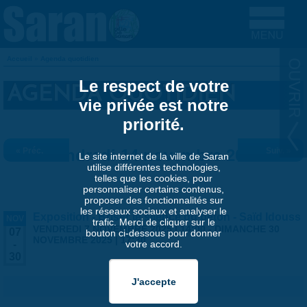
Aller au contenu principal
Accueil
»
Agenda quotidien
VOUS ÊTES ICI
Le respect de votre
AGENDA QUOTIDIEN
vie privée est notre
priorité.
« Préc.
Vendredi 14 novembre 2025
Suiv. »
Le site internet de la ville de Saran
utilise différentes technologies,
telles que les cookies, pour
personnaliser certains contenus,
proposer des fonctionnalités sur
les réseaux sociaux et analyser le
Exposition - Briser le silence du béton - Saïd Idouss
NOV
trafic. Merci de cliquer sur le
VENDREDI 7 NOVEMBRE 2025 | 14:00
-
DIMANCHE 30
07
bouton ci-dessous pour donner
NOVEMBRE 2025 | 17:30
votre accord.
-
30