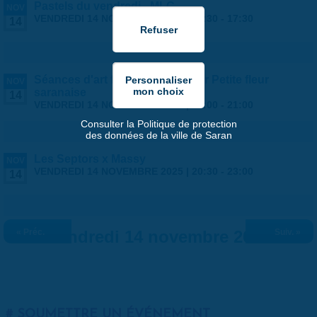
Pastels du vendredi - MLC
NOV
VENDREDI 14 NOVEMBRE 2025 |
13:30
-
17:30
14
Séances d'art floral, proposé par Petite fleur
NOV
saranaise
14
VENDREDI 14 NOVEMBRE 2025 |
14:00
-
21:00
Consulter la Politique de protection
des données de la ville de Saran
Les Septors x Massy
NOV
VENDREDI 14 NOVEMBRE 2025 |
20:30
-
23:00
14
« Préc.
Vendredi 14 novembre 2025
Suiv. »
SOUMETTRE UN ÉVÉNEMENT