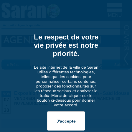
Aller au contenu principal
Accueil
»
Agenda quotidien
VOUS ÊTES ICI
Le respect de votre
AGENDA QUOTIDIEN
vie privée est notre
priorité.
« Préc.
Dimanche 16 novembre 2025
Suiv. »
Le site internet de la ville de Saran
utilise différentes technologies,
telles que les cookies, pour
personnaliser certains contenus,
proposer des fonctionnalités sur
les réseaux sociaux et analyser le
Exposition - Briser le silence du béton - Saïd Idouss
NOV
trafic. Merci de cliquer sur le
VENDREDI 7 NOVEMBRE 2025 | 14:00
-
DIMANCHE 30
07
bouton ci-dessous pour donner
NOVEMBRE 2025 | 17:30
votre accord.
-
30