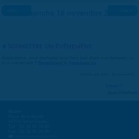
« Préc.
Dimanche 16 novembre 2025
Suiv. »
SOUMETTRE UN ÉVÉNEMENT
Associations, vous souhaitez nous faire part d'une manifestation ou
d'un événement ?
Remplissez le formulaire ici
.
Dernière mise à jour : 01 janvier 1970
Partager
Suivre @VilleSaran
Mairie
Place de la liberté
45774 Saran Cedex
Tél. : 02 38 80 34 00
Fax : 02 38 80 34 30
courrier@ville-saran.fr