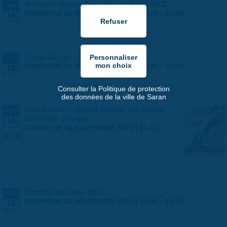
Scrap et Home déco pour ados - MLC
NOV
DIMANCHE 16 NOVEMBRE 2025 |
10:00
-
12:00
16
Yoga du rire - MLC
NOV
DIMANCHE 16 NOVEMBRE 2025 |
10:45
-
11:45
16
Consulter la Politique de protection
des données de la ville de Saran
Conférence - David Bowie, un artiste
NOV
aux mille visages
16
DIMANCHE 16 NOVEMBRE 2025 |
14:00
-
16:00
Sophro balade - MLC
NOV
DIMANCHE 16 NOVEMBRE 2025 |
18:00
-
19:15
16