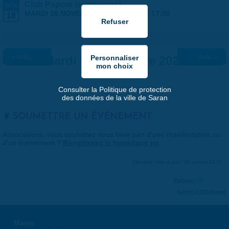
Club Papote (entre vous)
NOV
MARDI 18 NOVEMBRE 2025 |
16:00
-
17:00
18
« Préc.
Mardi 18 novembre 2025
Suiv. »
Consulter la Politique de protection
des données de la ville de Saran
SOUMETTRE UN ÉVÉNEMENT
Associations, vous souhaitez nous faire part d'une manifestation ou
d'un événement ?
Remplissez le formulaire ici
.
Dernière mise à jour : 01 janvier 1970
Partager
Suivre @VilleSaran
Mairie