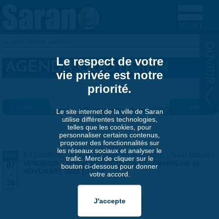
Aller au contenu principal
Accueil
»
Agenda quotidien
VOUS ÊTES ICI
Le respect de votre
AGENDA QUOTIDIEN
vie privée est notre
priorité.
« Préc.
Mardi 18 novembre 2025
Suiv. »
Le site internet de la ville de Saran
utilise différentes technologies,
telles que les cookies, pour
personnaliser certains contenus,
proposer des fonctionnalités sur
les réseaux sociaux et analyser le
Exposition - Briser le silence du béton - Saïd Idouss
NOV
trafic. Merci de cliquer sur le
VENDREDI 7 NOVEMBRE 2025 | 14:00
-
DIMANCHE 30
07
bouton ci-dessous pour donner
NOVEMBRE 2025 | 17:30
votre accord.
-
30