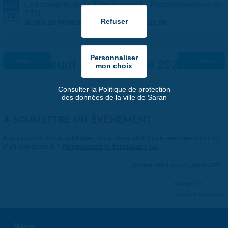
Les croquis de la Tête Noire #1 - Programmation du
NOV
TTN
20
JEUDI 20 NOVEMBRE 2025 |
19:00
-
21:00
« Préc.
Jeudi 20 novembre 2025
Suiv. »
Consulter la Politique de protection
des données de la ville de Saran
SOUMETTRE UN ÉVÉNEMENT
Associations, vous souhaitez nous faire part d'une manifestation ou
d'un événement ?
Remplissez le formulaire ici
.
Dernière mise à jour : 01 janvier 1970
Partager
Suivre @VilleSaran
Mairie