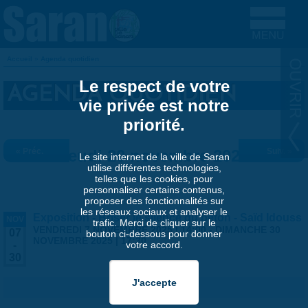
Aller au contenu principal
Accueil
»
Agenda quotidien
VOUS ÊTES ICI
Le respect de votre
AGENDA QUOTIDIEN
vie privée est notre
priorité.
« Préc.
Jeudi 20 novembre 2025
Suiv. »
Le site internet de la ville de Saran
utilise différentes technologies,
telles que les cookies, pour
personnaliser certains contenus,
proposer des fonctionnalités sur
les réseaux sociaux et analyser le
Exposition - Briser le silence du béton - Saïd Idouss
NOV
trafic. Merci de cliquer sur le
VENDREDI 7 NOVEMBRE 2025 | 14:00
-
DIMANCHE 30
07
bouton ci-dessous pour donner
NOVEMBRE 2025 | 17:30
votre accord.
-
30