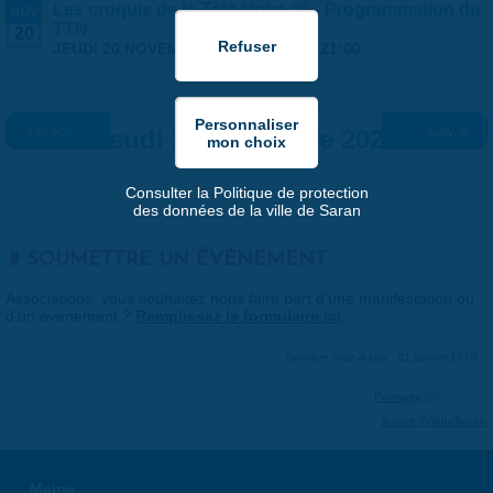
Les croquis de la Tête Noire #1 - Programmation du
NOV
TTN
20
JEUDI 20 NOVEMBRE 2025 |
19:00
-
21:00
« Préc.
Jeudi 20 novembre 2025
Suiv. »
Consulter la Politique de protection
des données de la ville de Saran
SOUMETTRE UN ÉVÉNEMENT
Associations, vous souhaitez nous faire part d'une manifestation ou
d'un événement ?
Remplissez le formulaire ici
.
Dernière mise à jour : 01 janvier 1970
Partager
Suivre @VilleSaran
Mairie