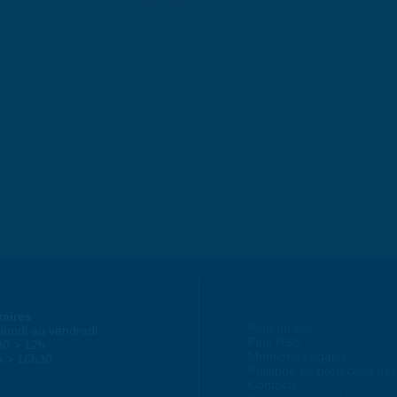
raires
Plan du site
lundi au vendredi :
Flux RSS
30 > 12h
Mentions Légales
h > 16h30
Politique de protection d
Contacts