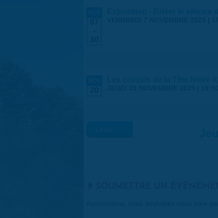
Exposition - Briser le silence
NOV
VENDREDI 7 NOVEMBRE 2025 | 1
07
-
30
Les croquis de la Tête Noire
NOV
JEUDI 20 NOVEMBRE 2025 |
19:0
20
« Préc.
Jeu
SOUMETTRE UN ÉVÉNEME
Associations, vous souhaitez nous faire p