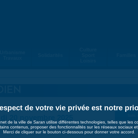
Culture
Urbanisme
Solidarités
Sport
Familles
Travaux
Loisirs
DIEN
espect de votre vie privée est notre prio
di 20 novembre 2025
Suiv. 
rnet de la ville de Saran utilise différentes technologies, telles que les 
tains contenus, proposer des fonctionnalités sur les réseaux sociaux et a
Merci de cliquer sur le bouton ci-dessous pour donner votre accord.