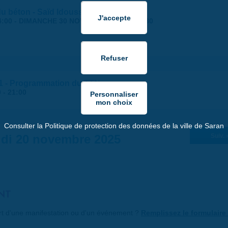
 du béton - Saïd Idouss
4:00
-
DIMANCHE 30 NOVEMBRE 2025 | 17:30
 #1 - Programmation du TTN
0
-
21:00
Consulter la Politique de protection des données de la ville de Saran
di 20 novembre 2025
Suiv. 
NT
art d'une manifestation ou d'un événement ?
Remplissez le formulaire 