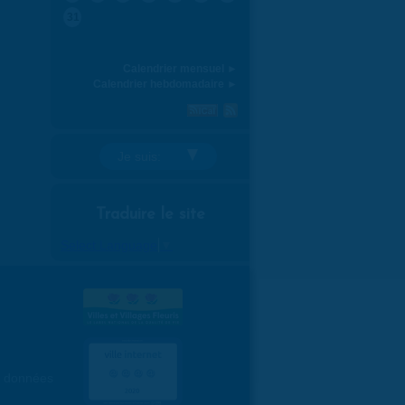
31
Calendrier mensuel ►
Calendrier hebdomadaire ►
Je suis:
Traduire le site
Select Language
▼
es données