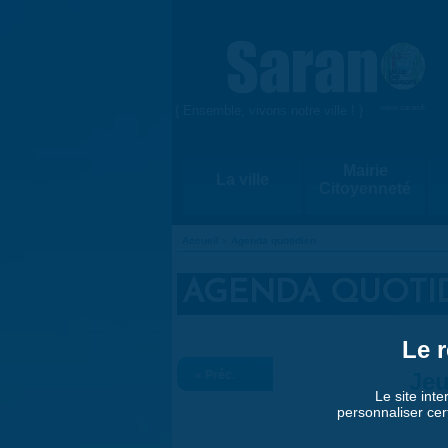
Aller au contenu principal
{ Ensemble, vivons notre ville ! }
www.saran.fr
Mairie
La ville
Citoyenneté
Accueil
»
Agenda quotidien
VOUS ÊTES ICI
AGENDA QUOTI
Le r
« Préc.
Jeu
Le site inte
personnaliser cer