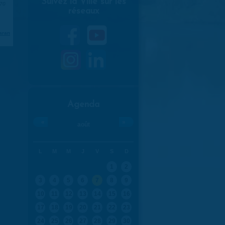
Suivez la Ville sur les
970
réseaux
aran
Agenda
«
»
août
L
M
M
J
V
S
D
1
2
3
4
5
6
7
8
9
10
11
12
13
14
15
16
17
18
19
20
21
22
23
24
25
26
27
28
29
30