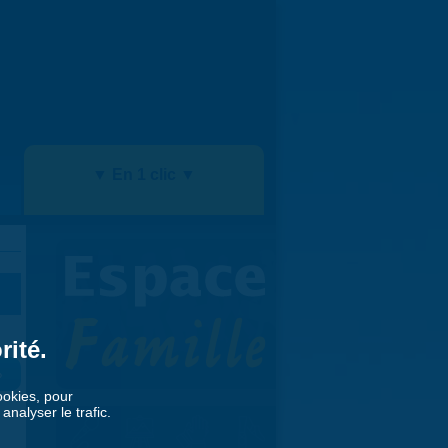
▼ En 1 clic ▼
rité.
»
cookies, pour
nalyser le trafic.