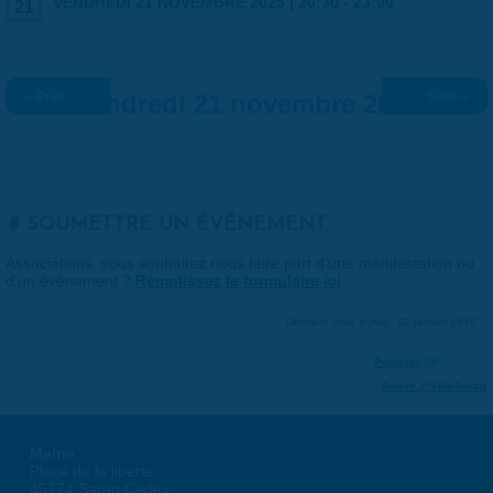
VENDREDI 21 NOVEMBRE 2025 |
20:30
-
23:00
21
« Préc.
Vendredi 21 novembre 2025
Suiv. »
SOUMETTRE UN ÉVÉNEMENT
Associations, vous souhaitez nous faire part d'une manifestation ou
d'un événement ?
Remplissez le formulaire ici
.
Dernière mise à jour : 01 janvier 1970
Partager
Suivre @VilleSaran
Mairie
Place de la liberté
45774 Saran Cedex