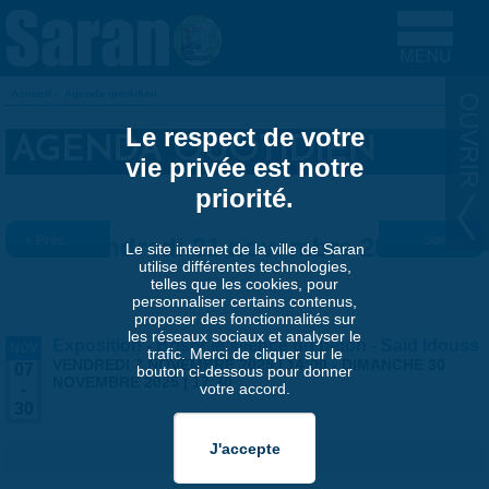
Aller au contenu principal
Accueil
»
Agenda quotidien
VOUS ÊTES ICI
Le respect de votre
AGENDA QUOTIDIEN
vie privée est notre
priorité.
« Préc.
Vendredi 21 novembre 2025
Suiv. »
Le site internet de la ville de Saran
utilise différentes technologies,
telles que les cookies, pour
personnaliser certains contenus,
proposer des fonctionnalités sur
les réseaux sociaux et analyser le
Exposition - Briser le silence du béton - Saïd Idouss
NOV
trafic. Merci de cliquer sur le
VENDREDI 7 NOVEMBRE 2025 | 14:00
-
DIMANCHE 30
07
bouton ci-dessous pour donner
NOVEMBRE 2025 | 17:30
votre accord.
-
30