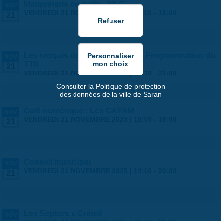
Marqueterie de paille - MLC
NOV
VENDREDI 21 NOVEMBRE 2025 |
14:00
-
18:00
21
Les croquis de la Tête Noire #2 - Programmation du
NOV
TTN
21
VENDREDI 21 NOVEMBRE 2025 |
14:30
-
21:00
Consulter la Politique de protection
des données de la ville de Saran
Café numérique : Les GAFAM
NOV
VENDREDI 21 NOVEMBRE 2025 |
18:00
-
19:00
21
Conseil municipal
NOV
VENDREDI 21 NOVEMBRE 2025 |
19:00
-
20:00
21
Les Septors x Créteil
NOV