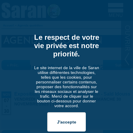
Aller au contenu principal
Accueil
»
Agenda quotidien
VOUS ÊTES ICI
Le respect de votre
AGENDA QUOTIDIEN
vie privée est notre
priorité.
« Préc.
Mardi 25 novembre 2025
Suiv. »
Le site internet de la ville de Saran
utilise différentes technologies,
telles que les cookies, pour
personnaliser certains contenus,
proposer des fonctionnalités sur
les réseaux sociaux et analyser le
Exposition - Briser le silence du béton - Saïd Idouss
NOV
trafic. Merci de cliquer sur le
VENDREDI 7 NOVEMBRE 2025 | 14:00
-
DIMANCHE 30
07
bouton ci-dessous pour donner
NOVEMBRE 2025 | 17:30
votre accord.
-
30