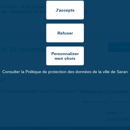
 du béton - Saïd Idouss
4:00
-
DIMANCHE 30 NOVEMBRE 2025 | 17:30
di 25 novembre 2025
Suiv. 
Consulter la Politique de protection des données de la ville de Saran
NT
art d'une manifestation ou d'un événement ?
Remplissez le formulaire 
Dernière mise à jour : 01 janvier 1
Partager
Suivre @VilleS