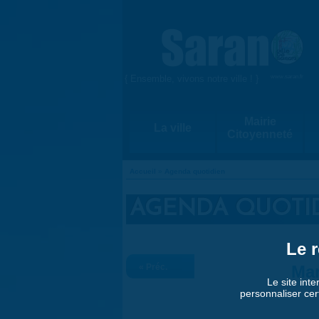
Aller au contenu principal
{ Ensemble, vivons notre ville ! }
www.saran.fr
Mairie
La ville
Citoyenneté
Accueil
»
Agenda quotidien
VOUS ÊTES ICI
AGENDA QUOTI
Le r
« Préc.
Mar
Le site inte
personnaliser cer