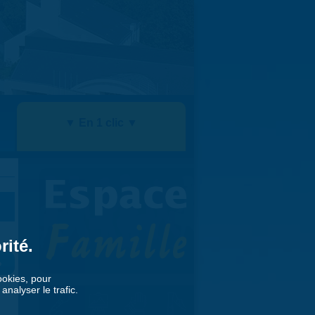
▼ En 1 clic ▼
rité.
»
cookies, pour
nalyser le trafic.