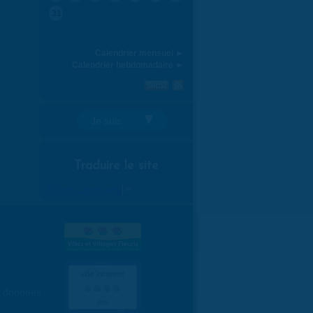
31
Calendrier mensuel ►
Calendrier hebdomadaire ►
Je suis:
Traduire le site
Select Language
▼
es données