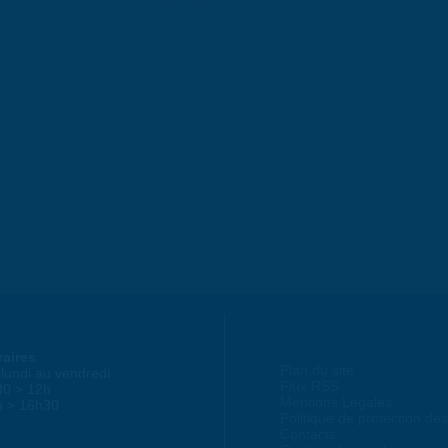
raires
Plan du site
lundi au vendredi :
Flux RSS
30 > 12h
Mentions Légales
h > 16h30
Politique de protection d
Contacts