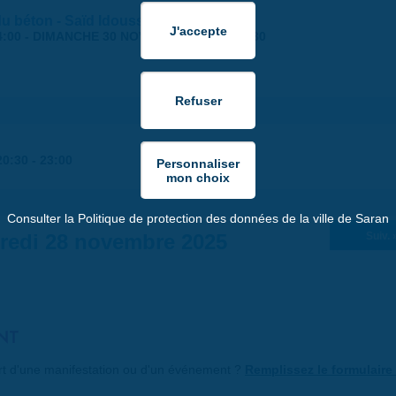
 du béton - Saïd Idouss
4:00
-
DIMANCHE 30 NOVEMBRE 2025 | 17:30
20:30
-
23:00
Consulter la Politique de protection des données de la ville de Saran
redi 28 novembre 2025
Suiv. 
NT
art d'une manifestation ou d'un événement ?
Remplissez le formulaire 