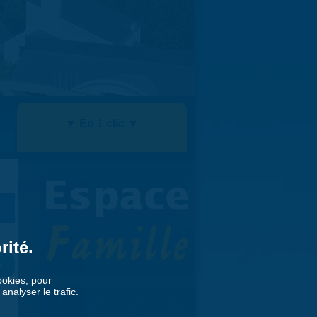
▼ En 1 clic ▼
rité.
»
cookies, pour
nalyser le trafic.