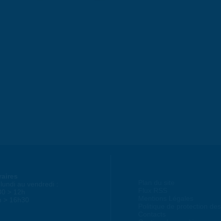
raires
Plan du site
lundi au vendredi :
Flux RSS
30 > 12h
Mentions Légales
h > 16h30
Politique de protection d
Contacts