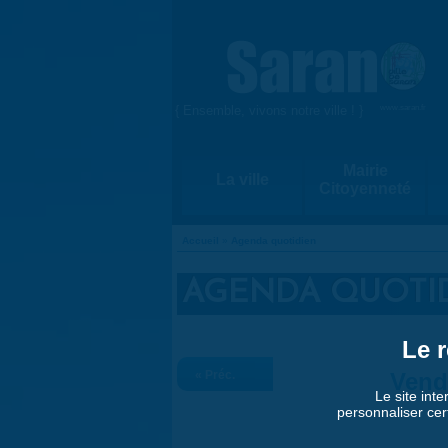
Aller au contenu principal
{ Ensemble, vivons notre ville ! }
www.saran.fr
Mairie
La ville
Citoyenneté
Accueil
»
Agenda quotidien
VOUS ÊTES ICI
AGENDA QUOTI
Le r
« Préc.
Vend
Le site inte
personnaliser cer