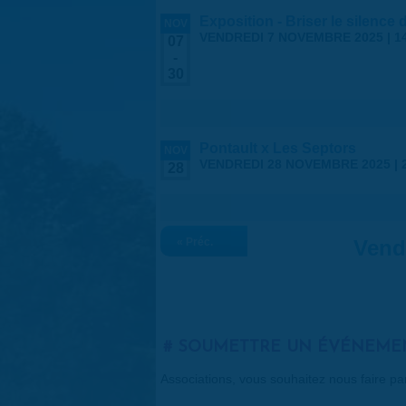
Exposition - Briser le silence
NOV
VENDREDI 7 NOVEMBRE 2025 | 1
07
-
30
Pontault x Les Septors
NOV
VENDREDI 28 NOVEMBRE 2025 |
28
« Préc.
Vend
SOUMETTRE UN ÉVÉNEME
Associations, vous souhaitez nous faire p