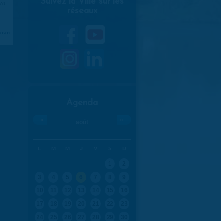
Suivez la Ville sur les
970
réseaux
aran
Agenda
«
»
août
L
M
M
J
V
S
D
1
2
3
4
5
6
7
8
9
10
11
12
13
14
15
16
17
18
19
20
21
22
23
24
25
26
27
28
29
30