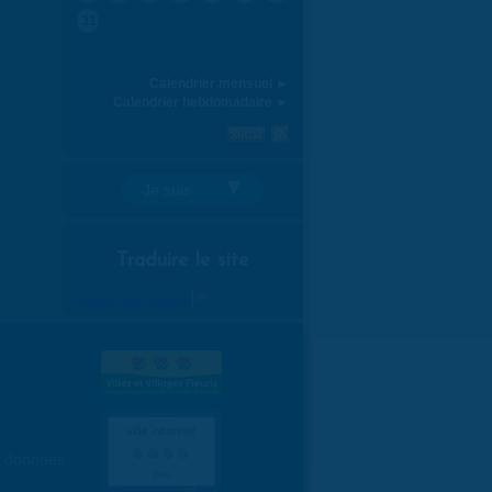
31
Calendrier mensuel ►
Calendrier hebdomadaire ►
Je suis:
Traduire le site
Select Language
▼
es données