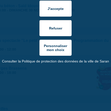
 du béton - Saïd Idouss
4:00
-
DIMANCHE 30 NOVEMBRE 2025 | 17:30
du spectacle "Le petit chaperon rouge" - Programmation du
:00
-
12:00
Consulter la Politique de protection des données de la ville de Saran
rges Brassens
:00
-
18:00
illes