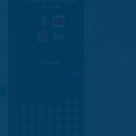
Suivez la Ville sur les
réseaux
Agenda
«
»
août
L
M
M
J
V
S
D
»
1
2
3
4
5
6
7
8
9
10
11
12
13
14
15
16
17
18
19
20
21
22
23
24
25
26
27
28
29
30