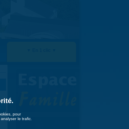
▼ En 1 clic ▼
rité.
»
cookies, pour
nalyser le trafic.