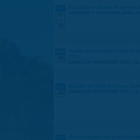
Exposition - Briser le silence
NOV
VENDREDI 7 NOVEMBRE 2025 | 1
07
-
30
Atelier parent-enfant autour 
NOV
TTN
29
SAMEDI 29 NOVEMBRE 2025 |
10
Marché de Noël du Foyer Geo
NOV
SAMEDI 29 NOVEMBRE 2025 |
10
29
Histoires pour les grandes ore
NOV