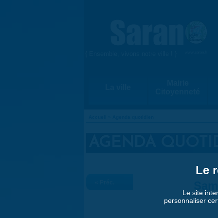
Aller au contenu principal
{ Ensemble, vivons notre ville ! }
www.saran.fr
Mairie
La ville
Citoyenneté
Accueil
»
Agenda quotidien
VOUS ÊTES ICI
AGENDA QUOTI
Le r
« Préc.
Sam
Le site inte
personnaliser cer