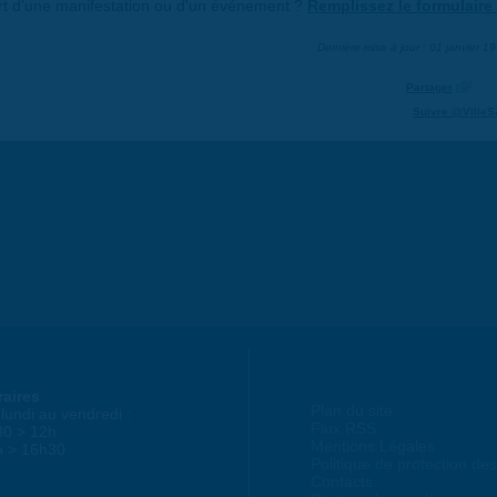
art d'une manifestation ou d'un événement ?
Remplissez le formulaire 
Dernière mise à jour : 01 janvier 1
Partager
Suivre @VilleS
raires
Plan du site
lundi au vendredi :
Flux RSS
30 > 12h
Mentions Légales
h > 16h30
Politique de protection d
Contacts