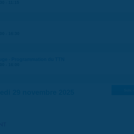
:30
-
11:15
:00
-
16:30
rouge - Programmation du TTN
:00
-
16:00
edi 29 novembre 2025
Suiv. 
NT