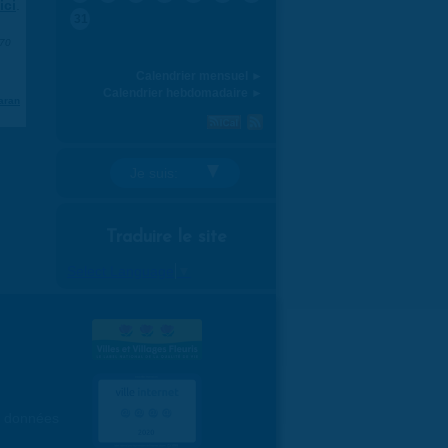
ici
.
31
970
Calendrier mensuel ►
Calendrier hebdomadaire ►
aran
Je suis:
Traduire le site
Select Language
▼
es données