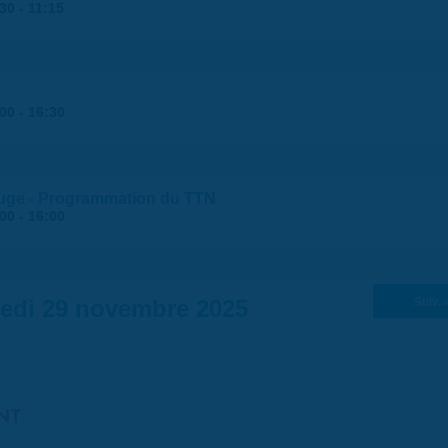
:30
-
11:15
:00
-
16:30
rouge - Programmation du TTN
:00
-
16:00
edi 29 novembre 2025
Suiv. 
NT