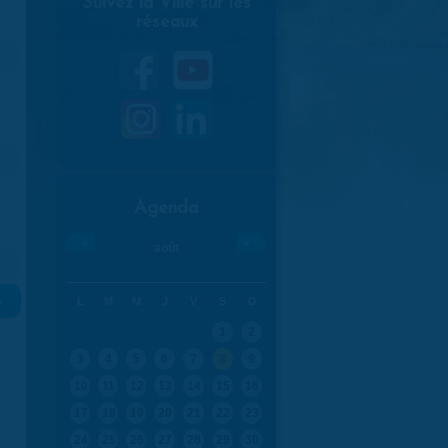
Suivez la Ville sur les
réseaux
Agenda
«
»
août
L
M
M
J
V
S
D
»
1
2
3
4
5
6
7
8
9
10
11
12
13
14
15
16
17
18
19
20
21
22
23
24
25
26
27
28
29
30