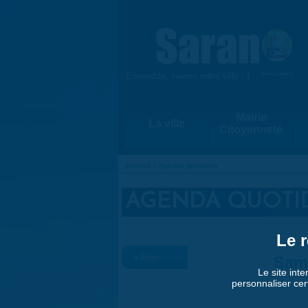
Aller au contenu principal
{ Ensemble, vivons notre ville ! }
www.saran.fr
Mairie
La ville
Citoyenneté
Accueil
»
Agenda quotidien
VOUS ÊTES ICI
AGENDA QUOTI
Le r
« Préc.
Sam
Le site inte
personnaliser cer