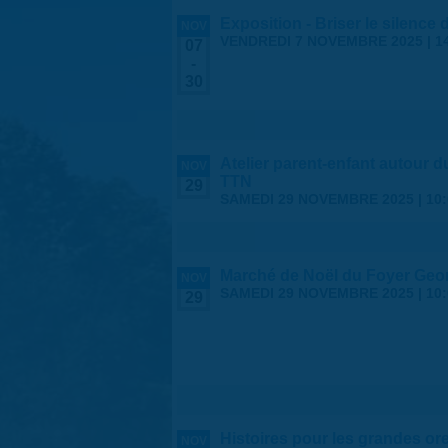
Exposition - Briser le silence
NOV
VENDREDI 7 NOVEMBRE 2025 | 1
07
-
30
Atelier parent-enfant autour 
NOV
TTN
29
SAMEDI 29 NOVEMBRE 2025 |
10
Marché de Noël du Foyer Geo
NOV
SAMEDI 29 NOVEMBRE 2025 |
10
29
Histoires pour les grandes ore
NOV