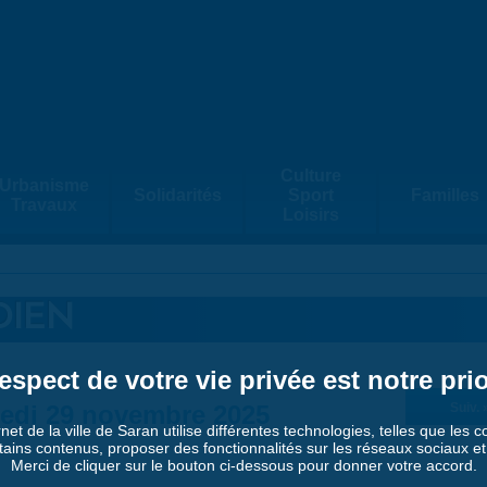
Culture
Urbanisme
Solidarités
Sport
Familles
Travaux
Loisirs
DIEN
espect de votre vie privée est notre prio
edi 29 novembre 2025
Suiv. 
rnet de la ville de Saran utilise différentes technologies, telles que les 
tains contenus, proposer des fonctionnalités sur les réseaux sociaux et a
Merci de cliquer sur le bouton ci-dessous pour donner votre accord.