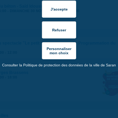
 du béton - Saïd Idouss
4:00
-
DIMANCHE 30 NOVEMBRE 2025 | 17:30
du spectacle "Le petit chaperon rouge" - Programmation du
:00
-
12:00
Consulter la Politique de protection des données de la ville de Saran
rges Brassens
:00
-
18:00
illes