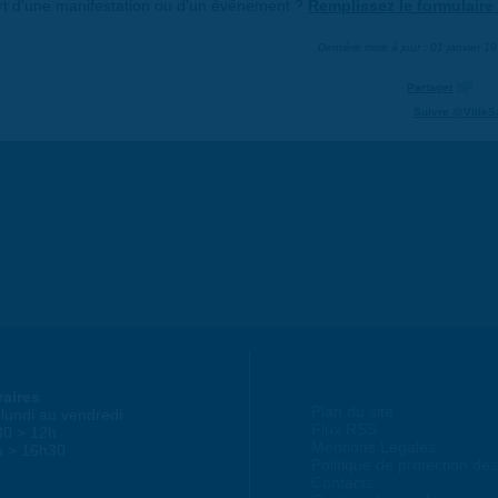
art d'une manifestation ou d'un événement ?
Remplissez le formulaire 
Dernière mise à jour : 01 janvier 1
Partager
Suivre @VilleS
raires
Plan du site
lundi au vendredi :
Flux RSS
30 > 12h
Mentions Légales
h > 16h30
Politique de protection d
Contacts