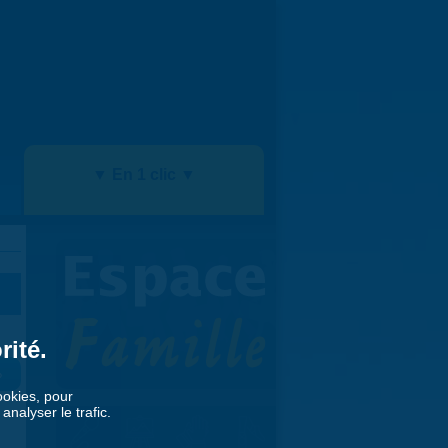
▼ En 1 clic ▼
rité.
»
cookies, pour
nalyser le trafic.