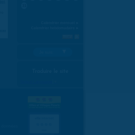
ici
.
31
970
Calendrier mensuel ►
Calendrier hebdomadaire ►
aran
Je suis:
Traduire le site
Select Language
▼
es données