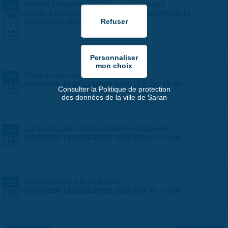
Portes Ouvertes de l'École de Danse
DÉC
LUNDI 8 DÉCEMBRE 2025 | 17:00
-
VENDREDI 12
08
DÉCEMBRE 2025 | 19:00
-
12
Pastels du vendredi - MLC
DÉC
VENDREDI 12 DÉCEMBRE 2025 |
13:30
-
17:30
12
Consulter la Politique de protection
des données de la ville de Saran
La Saranade : Concert de fin d'année
DÉC
VENDREDI 12 DÉCEMBRE 2025 |
20:00
-
22:00
12
Les Septors x Pau Billère
DÉC
VENDREDI 12 DÉCEMBRE 2025 |
20:30
-
23:00
12