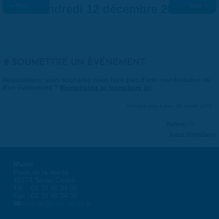
« Préc.
Vendredi 12 décembre 2025
Suiv. »
SOUMETTRE UN ÉVÉNEMENT
Associations, vous souhaitez nous faire part d'une manifestation ou
d'un événement ?
Remplissez le formulaire ici
.
Dernière mise à jour : 01 janvier 1970
Partager
Suivre @VilleSaran
Mairie
Place de la liberté
45774 Saran Cedex
Tél. : 02 38 80 34 00
Fax : 02 38 80 34 30
courrier@ville-saran.fr