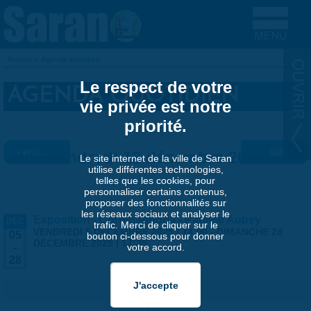
Aller au contenu principal
Accueil
»
Agenda quotidien
VOUS ÊTES ICI
Le respect de votre
AGENDA QUOTIDIEN
vie privée est notre
priorité.
« Préc.
Vendredi 12 décembre 2025
Suiv. »
Le site internet de la ville de Saran
utilise différentes technologies,
telles que les cookies, pour
personnaliser certains contenus,
proposer des fonctionnalités sur
les réseaux sociaux et analyser le
Exposition - Chromaphoria - Pauline Aubey
DÉC
trafic. Merci de cliquer sur le
VENDREDI 5 DÉCEMBRE 2025 | 14:00
-
DIMANCHE 28
05
bouton ci-dessous pour donner
DÉCEMBRE 2025 | 17:30
votre accord.
-
28