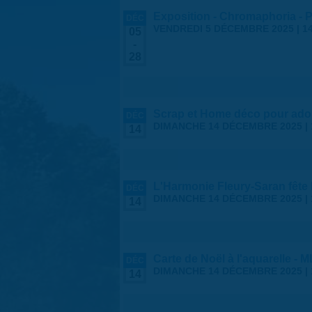
Exposition - Chromaphoria - 
DÉC
VENDREDI 5 DÉCEMBRE 2025 | 14
05
-
28
Scrap et Home déco pour ado
DÉC
DIMANCHE 14 DÉCEMBRE 2025 |
14
L'Harmonie Fleury-Saran fête 
DÉC
DIMANCHE 14 DÉCEMBRE 2025 |
14
Carte de Noël à l'aquarelle - 
DÉC
DIMANCHE 14 DÉCEMBRE 2025 |
14