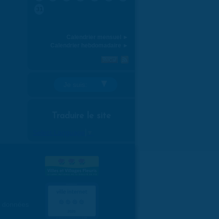
31
Calendrier mensuel ►
Calendrier hebdomadaire ►
Je suis:
Traduire le site
Select Language
▼
es données