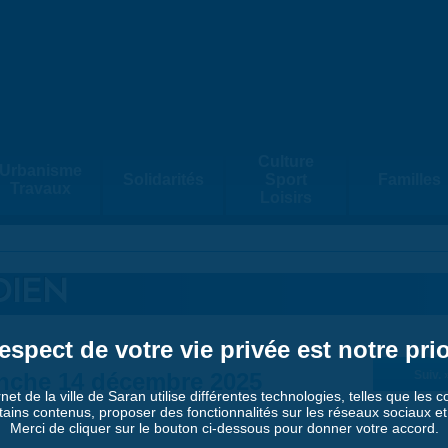
Culture
Urbanisme
Solidarités
Sport
Familles
Travaux
Loisirs
DIEN
espect de votre vie privée est notre prio
nche 14 décembre 2025
Suiv. 
rnet de la ville de Saran utilise différentes technologies, telles que les 
tains contenus, proposer des fonctionnalités sur les réseaux sociaux et a
Merci de cliquer sur le bouton ci-dessous pour donner votre accord.