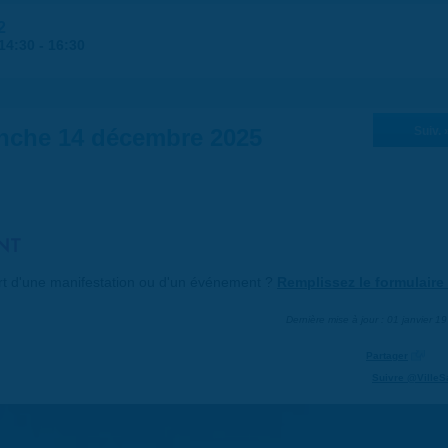
2
14:30
-
16:30
nche 14 décembre 2025
Suiv. 
NT
art d'une manifestation ou d'un événement ?
Remplissez le formulaire 
Dernière mise à jour : 01 janvier 1
Partager
Suivre @VilleS