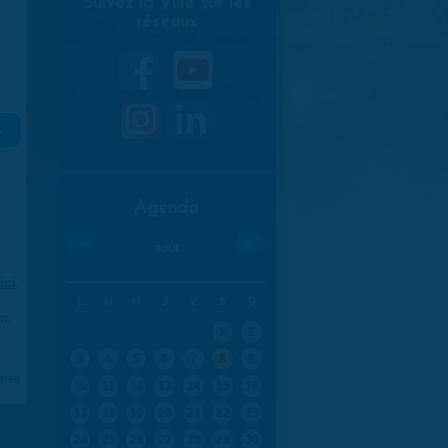
Suivez la Ville sur les
réseaux
»
Agenda
«
»
août
ici
.
L
M
M
J
V
S
D
970
1
2
3
4
5
6
7
8
9
aran
10
11
12
13
14
15
16
17
18
19
20
21
22
23
24
25
26
27
28
29
30