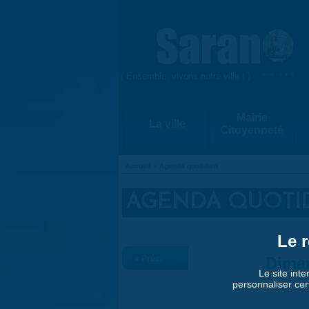
Aller au contenu principal
{ Ensemble, vivons notre ville ! }
www.saran.fr
Mairie
La ville
Citoyenneté
Accueil
»
Agenda quotidien
VOUS ÊTES ICI
AGENDA QUOTI
Le r
« Préc.
Dima
Le site inte
personnaliser cer