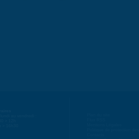
raires
Plan du site
lundi au vendredi :
Flux RSS
30 > 12h
Mentions Légales
h > 16h30
Politique de protection d
Contacts