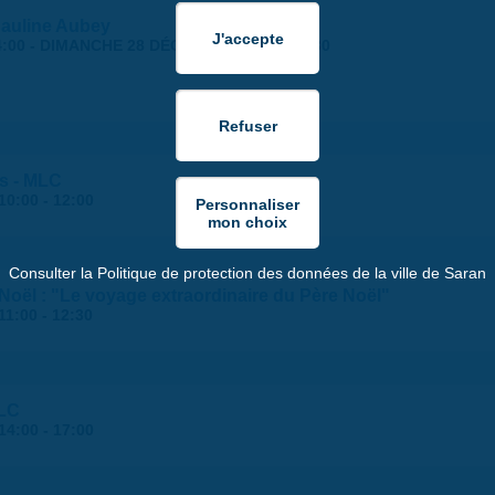
Pauline Aubey
:00
-
DIMANCHE 28 DÉCEMBRE 2025 | 17:30
s - MLC
10:00
-
12:00
Consulter la Politique de protection des données de la ville de Saran
Noël : "Le voyage extraordinaire du Père Noël"
11:00
-
12:30
MLC
14:00
-
17:00