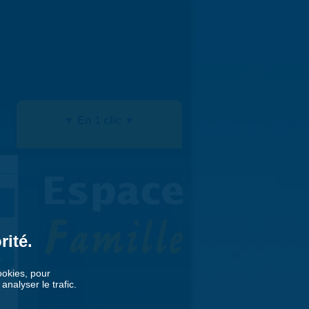
▼ En 1 clic ▼
rité.
»
cookies, pour
nalyser le trafic.