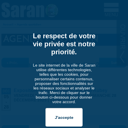
Aller au contenu principal
Accueil
»
Agenda quotidien
VOUS ÊTES ICI
Le respect de votre
AGENDA QUOTIDIEN
vie privée est notre
priorité.
« Préc.
Dimanche 21 décembre 2025
Suiv. »
Le site internet de la ville de Saran
utilise différentes technologies,
telles que les cookies, pour
personnaliser certains contenus,
proposer des fonctionnalités sur
les réseaux sociaux et analyser le
Exposition - Chromaphoria - Pauline Aubey
DÉC
trafic. Merci de cliquer sur le
VENDREDI 5 DÉCEMBRE 2025 | 14:00
-
DIMANCHE 28
05
bouton ci-dessous pour donner
DÉCEMBRE 2025 | 17:30
votre accord.
-
28