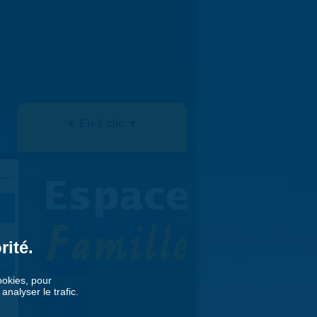
▼ En 1 clic ▼
rité.
»
cookies, pour
nalyser le trafic.