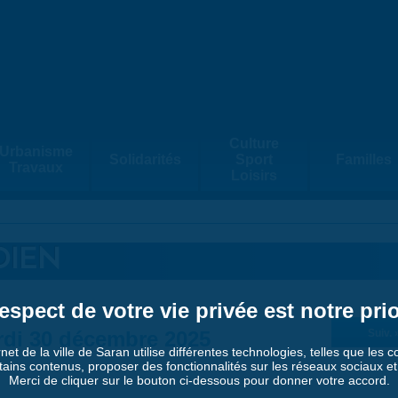
Culture
Urbanisme
Solidarités
Sport
Familles
Travaux
Loisirs
DIEN
espect de votre vie privée est notre prio
di 30 décembre 2025
Suiv. 
rnet de la ville de Saran utilise différentes technologies, telles que les 
tains contenus, proposer des fonctionnalités sur les réseaux sociaux et a
Merci de cliquer sur le bouton ci-dessous pour donner votre accord.