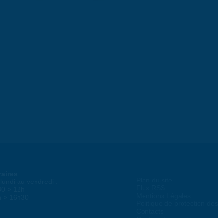
raires
Plan du site
lundi au vendredi :
Flux RSS
30 > 12h
Mentions Légales
h > 16h30
Politique de protection d
Contacts