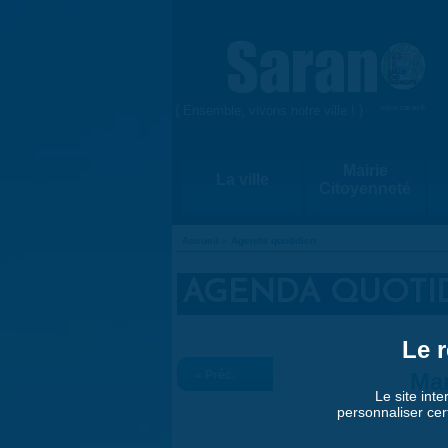
Aller au contenu principal
{ Ensemble, vivons notre ville ! }
www.saran.fr
Mairie
La ville
Citoyenneté
Accueil
»
Agenda quotidien
VOUS ÊTES ICI
AGENDA QUOTI
Le r
« Préc.
Mar
Le site inte
personnaliser cer