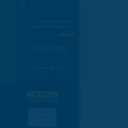
31
Calendrier mensuel ►
Calendrier hebdomadaire ►
Je suis:
Traduire le site
Select Language
▼
es données