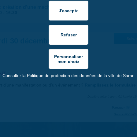
 : création d'une machine à poèmes
0
-
16:30
di 30 décembre 2025
Suiv. 
NT
Consulter la Politique de protection des données de la ville de Saran
art d'une manifestation ou d'un événement ?
Remplissez le formulaire 
Dernière mise à jour : 01 janvier 1
Partager
Suivre @VilleS