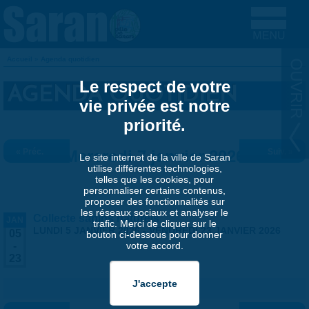
Aller au contenu principal
Accueil
»
Agenda quotidien
VOUS ÊTES ICI
Le respect de votre
AGENDA QUOTIDIEN
vie privée est notre
priorité.
« Préc.
Mercredi 7 janvier 2026
Suiv. »
Le site internet de la ville de Saran
utilise différentes technologies,
telles que les cookies, pour
personnaliser certains contenus,
proposer des fonctionnalités sur
les réseaux sociaux et analyser le
Collecte sapins naturels
JAN
trafic. Merci de cliquer sur le
LUNDI 5 JANVIER 2026
-
VENDREDI 23 JANVIER 2026
05
bouton ci-dessous pour donner
votre accord.
-
23