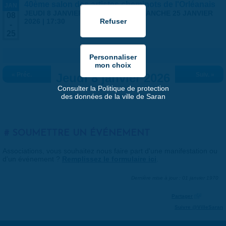
40ème salon des artistes cheminots de l'Orléanais
JAN
JEUDI 8 JANVIER 2026 | 14:00
-
DIMANCHE 25 JANVIER
08
2026 | 17:30
-
25
« Préc.
Jeudi 8 janvier 2026
Suiv. »
Consulter la Politique de protection
des données de la ville de Saran
SOUMETTRE UN ÉVÉNEMENT
Associations, vous souhaitez nous faire part d'une manifestation ou
d'un événement ?
Remplissez le formulaire ici
.
Dernière mise à jour : 01 janvier 1970
Partager
Suivre @VilleSaran