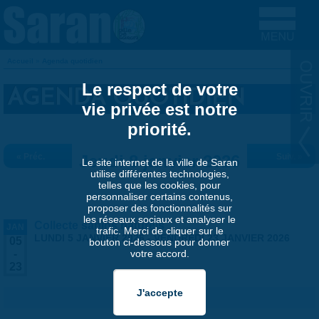
Aller au contenu principal
Accueil
»
Agenda quotidien
VOUS ÊTES ICI
Le respect de votre
AGENDA QUOTIDIEN
vie privée est notre
priorité.
« Préc.
Jeudi 8 janvier 2026
Suiv. »
Le site internet de la ville de Saran
utilise différentes technologies,
telles que les cookies, pour
personnaliser certains contenus,
proposer des fonctionnalités sur
les réseaux sociaux et analyser le
Collecte sapins naturels
JAN
trafic. Merci de cliquer sur le
LUNDI 5 JANVIER 2026
-
VENDREDI 23 JANVIER 2026
05
bouton ci-dessous pour donner
votre accord.
-
23