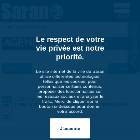
Aller au contenu principal
Accueil
»
Agenda quotidien
VOUS ÊTES ICI
Le respect de votre
AGENDA QUOTIDIEN
vie privée est notre
priorité.
« Préc.
Dimanche 11 janvier 2026
Suiv. »
Le site internet de la ville de Saran
utilise différentes technologies,
telles que les cookies, pour
personnaliser certains contenus,
proposer des fonctionnalités sur
les réseaux sociaux et analyser le
Collecte sapins naturels
JAN
trafic. Merci de cliquer sur le
LUNDI 5 JANVIER 2026
-
VENDREDI 23 JANVIER 2026
05
bouton ci-dessous pour donner
votre accord.
-
23