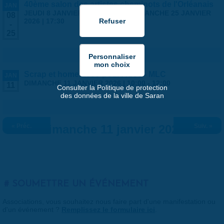
40ème salon des artistes cheminots de l'Orléanais
JAN
JEUDI 8 JANVIER 2026 | 14:00
-
DIMANCHE 25 JANVIER
08
2026 | 17:30
-
25
Scrap et home déco pour Ados - MLC
JAN
DIMANCHE 11 JANVIER 2026 |
10:00
-
12:00
11
Consulter la Politique de protection
des données de la ville de Saran
« Préc.
Dimanche 11 janvier 2026
Suiv. »
SOUMETTRE UN ÉVÉNEMENT
Associations, vous souhaitez nous faire part d'une manifestation ou
d'un événement ?
Remplissez le formulaire ici
.