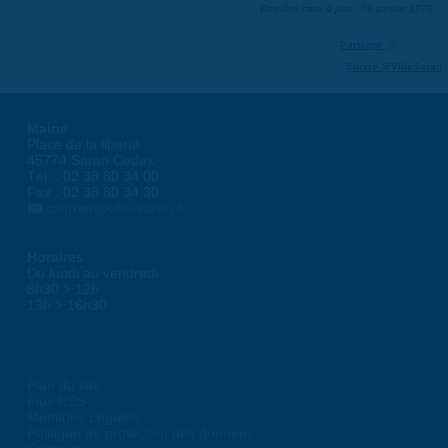
Dernière mise à jour : 01 janvier 1970
Partager
Suivre @VilleSaran
Mairie
Place de la liberté
45774 Saran Cedex
Tél. : 02 38 80 34 00
Fax : 02 38 80 34 30
courrier@ville-saran.fr
Horaires
Du lundi au vendredi :
8h30 > 12h
13h > 16h30
Plan du site
Flux RSS
Mentions Légales
Politique de protection des données