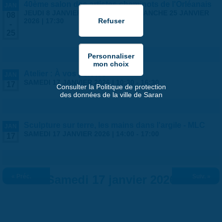
40ème salon des artistes cheminots de l'Orléanais
JAN
JEUDI 8 JANVIER 2026 | 14:00
-
DIMANCHE 25 JANVIER
08
2026 | 17:30
-
25
Atelier : À vos pelotes
JAN
SAMEDI 17 JANVIER 2026 |
10:30
-
16:30
17
Consulter la Politique de protection
des données de la ville de Saran
Sculpture sur terre, les mains dans l'argile - MLC
JAN
SAMEDI 17 JANVIER 2026 |
14:00
-
17:00
17
« Préc.
Samedi 17 janvier 2026
Suiv. »