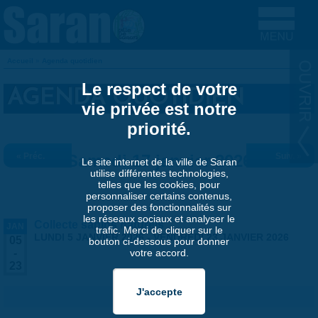
Aller au contenu principal
Accueil
»
Agenda quotidien
VOUS ÊTES ICI
Le respect de votre
AGENDA QUOTIDIEN
vie privée est notre
priorité.
« Préc.
Samedi 17 janvier 2026
Suiv. »
Le site internet de la ville de Saran
utilise différentes technologies,
telles que les cookies, pour
personnaliser certains contenus,
proposer des fonctionnalités sur
les réseaux sociaux et analyser le
Collecte sapins naturels
JAN
trafic. Merci de cliquer sur le
LUNDI 5 JANVIER 2026
-
VENDREDI 23 JANVIER 2026
05
bouton ci-dessous pour donner
votre accord.
-
23