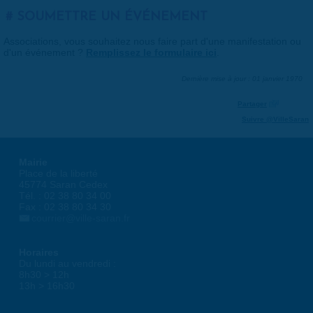
SOUMETTRE UN ÉVÉNEMENT
Associations, vous souhaitez nous faire part d'une manifestation ou
d'un événement ?
Remplissez le formulaire ici
.
Dernière mise à jour : 01 janvier 1970
Partager
Suivre @VilleSaran
Mairie
Place de la liberté
45774 Saran Cedex
Tél. : 02 38 80 34 00
Fax : 02 38 80 34 30
courrier@ville-saran.fr
Horaires
Du lundi au vendredi :
8h30 > 12h
13h > 16h30