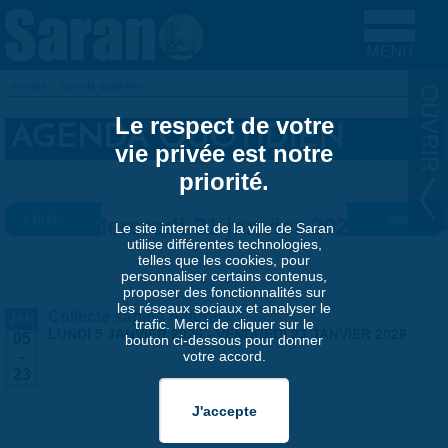
Aller au contenu principal
Accueil
»
Agenda quotidien
VOUS ÊTES ICI
Le respect de votre
AGENDA QUOTIDIEN
vie privée est notre
priorité.
« Préc.
Mercredi 21 janvier 2026
Suiv. »
Le site internet de la ville de Saran
utilise différentes technologies,
telles que les cookies, pour
personnaliser certains contenus,
proposer des fonctionnalités sur
les réseaux sociaux et analyser le
Collecte sapins naturels
JAN
trafic. Merci de cliquer sur le
LUNDI 5 JANVIER 2026
-
VENDREDI 23 JANVIER 2026
05
bouton ci-dessous pour donner
votre accord.
-
23