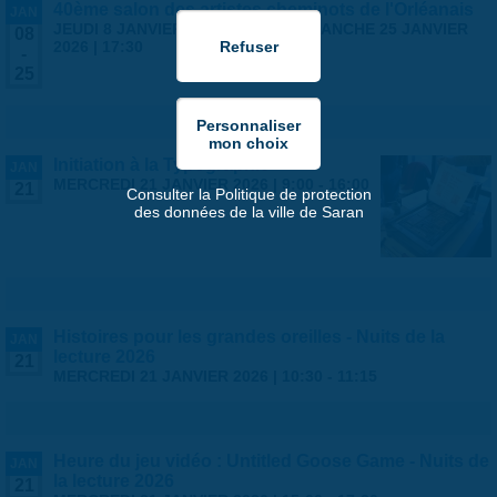
40ème salon des artistes cheminots de l'Orléanais
JAN
JEUDI 8 JANVIER 2026 | 14:00
-
DIMANCHE 25 JANVIER
08
2026 | 17:30
-
25
Initiation à la Typographie
JAN
MERCREDI 21 JANVIER 2026 |
9:00
-
16:00
21
Consulter la Politique de protection
des données de la ville de Saran
Histoires pour les grandes oreilles - Nuits de la
JAN
lecture 2026
21
MERCREDI 21 JANVIER 2026 |
10:30
-
11:15
Heure du jeu vidéo : Untitled Goose Game - Nuits de
JAN
la lecture 2026
21