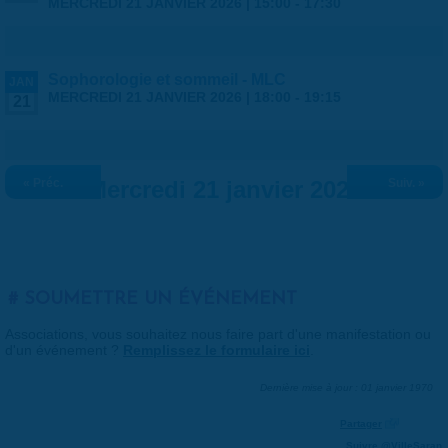
MERCREDI 21 JANVIER 2026 |
15:00
-
17:30
Sophorologie et sommeil - MLC
JAN
MERCREDI 21 JANVIER 2026 |
18:00
-
19:15
21
« Préc.
Mercredi 21 janvier 2026
Suiv. »
SOUMETTRE UN ÉVÉNEMENT
Associations, vous souhaitez nous faire part d'une manifestation ou
d'un événement ?
Remplissez le formulaire ici
.
Dernière mise à jour : 01 janvier 1970
Partager
Suivre @VilleSaran