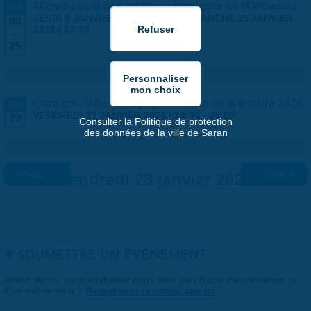
40ème salon des artistes cheminots de l'Orléanais
JAN
JEUDI 8 JANVIER 2026 | 14:00
-
DIMANCHE 25 JANVIER
08
2026 | 17:30
-
25
Concert : Ville - campagne - Nuits de la lecture 2026
JAN
VENDREDI 23 JANVIER 2026 |
19:00
-
20:00
23
Consulter la Politique de protection
des données de la ville de Saran
« Préc.
Vendredi 23 janvier 2026
Suiv. »
SOUMETTRE UN ÉVÉNEMENT
Associations, vous souhaitez nous faire part d'une manifestation ou
d'un événement ?
Remplissez le formulaire ici
.