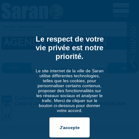
Aller au contenu principal
Accueil
»
Agenda quotidien
VOUS ÊTES ICI
Le respect de votre
AGENDA QUOTIDIEN
vie privée est notre
priorité.
« Préc.
Vendredi 23 janvier 2026
Suiv. »
Le site internet de la ville de Saran
utilise différentes technologies,
telles que les cookies, pour
personnaliser certains contenus,
proposer des fonctionnalités sur
les réseaux sociaux et analyser le
Collecte sapins naturels
JAN
trafic. Merci de cliquer sur le
LUNDI 5 JANVIER 2026
-
VENDREDI 23 JANVIER 2026
05
bouton ci-dessous pour donner
votre accord.
-
23