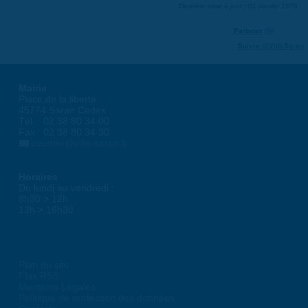
Dernière mise à jour : 01 janvier 1970
Partager
Suivre @VilleSaran
Mairie
Place de la liberté
45774 Saran Cedex
Tél. : 02 38 80 34 00
Fax : 02 38 80 34 30
courrier@ville-saran.fr
Horaires
Du lundi au vendredi :
8h30 > 12h
13h > 16h30
Plan du site
Flux RSS
Mentions Légales
Politique de protection des données