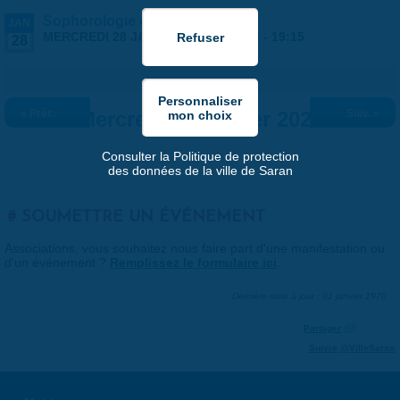
Sophorologie et sommeil - MLC
JAN
MERCREDI 28 JANVIER 2026 |
18:00
-
19:15
28
« Préc.
Mercredi 28 janvier 2026
Suiv. »
Consulter la Politique de protection
des données de la ville de Saran
SOUMETTRE UN ÉVÉNEMENT
Associations, vous souhaitez nous faire part d'une manifestation ou
d'un événement ?
Remplissez le formulaire ici
.
Dernière mise à jour : 01 janvier 1970
Partager
Suivre @VilleSaran