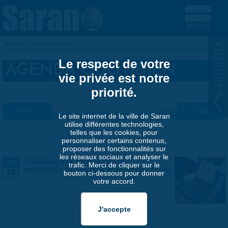
Aller au contenu principal
Accueil
»
Agenda quotidien
VOUS ÊTES ICI
Le respect de votre
AGENDA QUOTIDIEN
vie privée est notre
priorité.
« Préc.
Mercredi 28 janvier 2026
Suiv. »
Le site internet de la ville de Saran
utilise différentes technologies,
telles que les cookies, pour
personnaliser certains contenus,
proposer des fonctionnalités sur
les réseaux sociaux et analyser le
Initiation à la Typographie
JAN
trafic. Merci de cliquer sur le
MERCREDI 28 JANVIER 2026 |
9:00
-
16:00
28
bouton ci-dessous pour donner
votre accord.