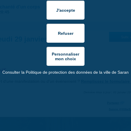
 chanté d'un corps
20:45
eudi 29 janvier 2026
Suiv. 
NT
Consulter la Politique de protection des données de la ville de Saran
art d'une manifestation ou d'un événement ?
Remplissez le formulaire 
Dernière mise à jour : 01 janvier 1
Partager
Suivre @VilleS