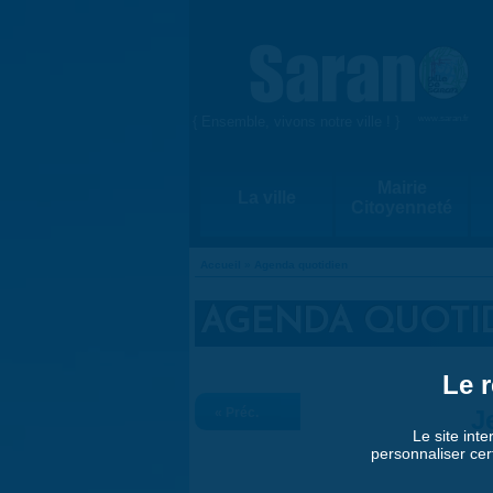
Aller au contenu principal
{ Ensemble, vivons notre ville ! }
www.saran.fr
Mairie
La ville
Citoyenneté
Accueil
»
Agenda quotidien
VOUS ÊTES ICI
AGENDA QUOTI
Le r
« Préc.
J
Le site inte
personnaliser cer