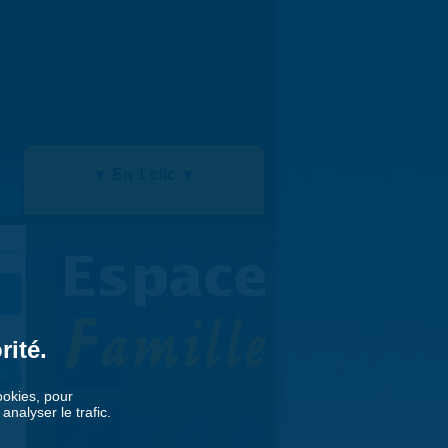
▼ En 1 clic ▼
rité.
»
cookies, pour
nalyser le trafic.