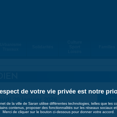
Culture
Urbanisme
Solidarités
Sport
Familles
Travaux
Loisirs
DIEN
espect de votre vie privée est notre prio
eudi 29 janvier 2026
Suiv. 
rnet de la ville de Saran utilise différentes technologies, telles que les 
tains contenus, proposer des fonctionnalités sur les réseaux sociaux et a
Merci de cliquer sur le bouton ci-dessous pour donner votre accord.