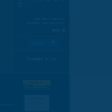
31
Calendrier mensuel ►
Calendrier hebdomadaire ►
Je suis:
Traduire le site
Select Language
▼
es données