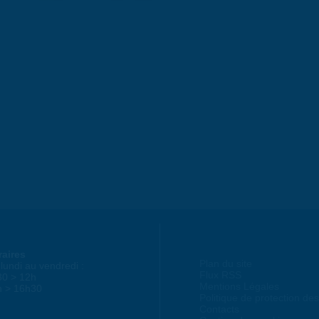
raires
Plan du site
lundi au vendredi :
Flux RSS
30 > 12h
Mentions Légales
h > 16h30
Politique de protection d
Contacts