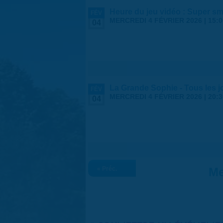
Heure du jeu vidéo : Super s
FÉV
MERCREDI 4 FÉVRIER 2026 |
15:0
04
La Grande Sophie - Tous les 
FÉV
MERCREDI 4 FÉVRIER 2026 |
20:3
04
« Préc.
Me