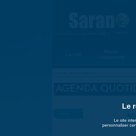
Aller au contenu principal
{ Ensemble, vivons notre ville ! }
www.saran.fr
Mairie
La ville
Citoyenneté
Accueil
»
Agenda quotidien
VOUS ÊTES ICI
AGENDA QUOTI
Le r
« Préc.
Me
Le site inte
personnaliser cer