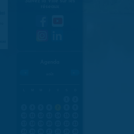
Suivez la Ville sur les
réseaux
ici
.
970
aran
Agenda
«
»
août
L
M
M
J
V
S
D
1
2
3
4
5
6
7
8
9
10
11
12
13
14
15
16
17
18
19
20
21
22
23
24
25
26
27
28
29
30