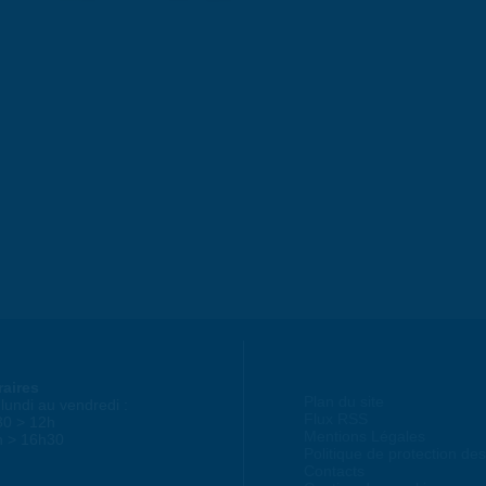
raires
Plan du site
lundi au vendredi :
Flux RSS
30 > 12h
Mentions Légales
h > 16h30
Politique de protection d
Contacts