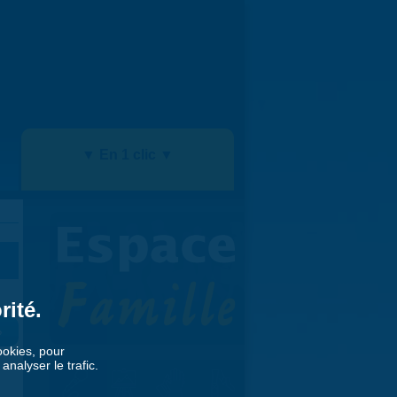
▼ En 1 clic ▼
rité.
»
cookies, pour
nalyser le trafic.