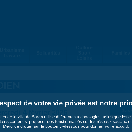
Culture
Urbanisme
Solidarités
Sport
Familles
Travaux
Loisirs
DIEN
espect de votre vie privée est notre prio
rcredi 4 février 2026
Suiv. 
rnet de la ville de Saran utilise différentes technologies, telles que les 
tains contenus, proposer des fonctionnalités sur les réseaux sociaux et a
Merci de cliquer sur le bouton ci-dessous pour donner votre accord.