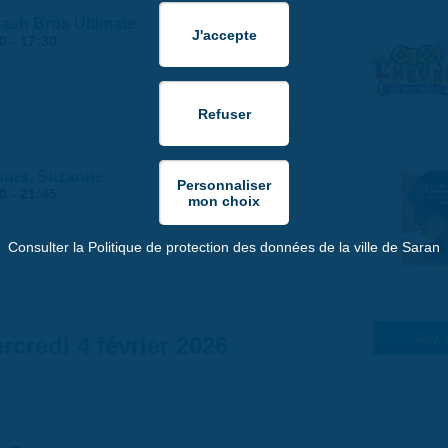
mash Bros Ultimate
0
-
17:30
jours, Suzanne
0
-
21:45
Consulter la Politique de protection des données de la ville de Saran
rcredi 4 février 2026
Suiv. 