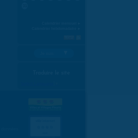
31
Calendrier mensuel ►
Calendrier hebdomadaire ►
Je suis:
Traduire le site
Select Language
▼
es données