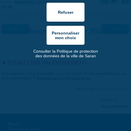
MERCREDI 25 FÉVRIER 2026 |
15:00
-
16:00
« Préc.
Mercredi 25 février 2026
Suiv. »
Consulter la Politique de protection
des données de la ville de Saran
SOUMETTRE UN ÉVÉNEMENT
Associations, vous souhaitez nous faire part d'une manifestation ou
d'un événement ?
Remplissez le formulaire ici
.
Dernière mise à jour : 01 janvier 1970
Partager
Suivre @VilleSaran
Mairie
Place de la liberté