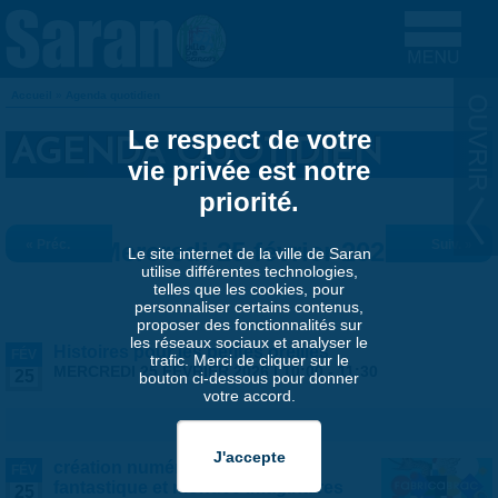
Aller au contenu principal
Accueil
»
Agenda quotidien
VOUS ÊTES ICI
Le respect de votre
AGENDA QUOTIDIEN
vie privée est notre
priorité.
« Préc.
Mercredi 25 février 2026
Suiv. »
Le site internet de la ville de Saran
utilise différentes technologies,
telles que les cookies, pour
personnaliser certains contenus,
proposer des fonctionnalités sur
les réseaux sociaux et analyser le
Histoires pour les petites oreilles
FÉV
trafic. Merci de cliquer sur le
MERCREDI 25 FÉVRIER 2026 |
10:00
-
11:30
25
bouton ci-dessous pour donner
votre accord.
création numérique : animaux
FÉV
fantastique et mondes imaginaires
25