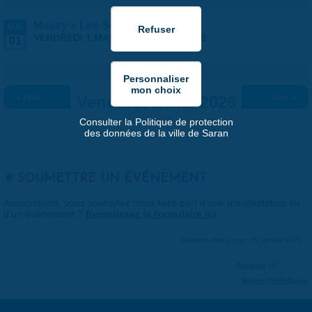
Massy x Les Septors
MAI
VENDREDI 1 MAI 2026 |
20:30
-
23:00
01
« Préc.
Vendredi 1 mai 2026
Suiv. »
Consulter la Politique de protection
des données de la ville de Saran
SOUMETTRE UN ÉVÉNEMENT
Associations, vous souhaitez nous faire part d'une manifestation ou
d'un événement ?
Remplissez le formulaire ici
.
Dernière mise à jour : 01 janvier 1970
Partager
Suivre @VilleSaran