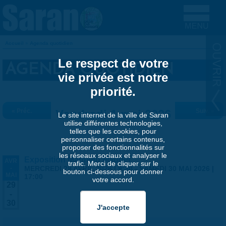
Aller au contenu principal
Accueil
»
Agenda quotidien
VOUS ÊTES ICI
Le respect de votre
AGENDA QUOTIDIEN
vie privée est notre
priorité.
« Préc.
Vendredi 1 mai 2026
Suiv. »
Le site internet de la ville de Saran
utilise différentes technologies,
telles que les cookies, pour
personnaliser certains contenus,
proposer des fonctionnalités sur
les réseaux sociaux et analyser le
Exposition Matthieu Maudet
AVR
trafic. Merci de cliquer sur le
-
MERCREDI 29 AVRIL 2026 | 9:30
-
SAMEDI 30 MAI 2026 |
bouton ci-dessous pour donner
MAI
17:00
votre accord.
29
-
30