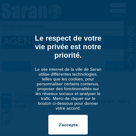
Aller au contenu principal
Accueil
»
Agenda quotidien
VOUS ÊTES ICI
Le respect de votre
AGENDA QUOTIDIEN
vie privée est notre
priorité.
« Préc.
Vendredi 1 mai 2026
Suiv. »
Le site internet de la ville de Saran
utilise différentes technologies,
telles que les cookies, pour
personnaliser certains contenus,
proposer des fonctionnalités sur
les réseaux sociaux et analyser le
Exposition Matthieu Maudet
AVR
trafic. Merci de cliquer sur le
-
MERCREDI 29 AVRIL 2026 | 9:30
-
SAMEDI 30 MAI 2026 |
bouton ci-dessous pour donner
MAI
17:00
votre accord.
29
-
30