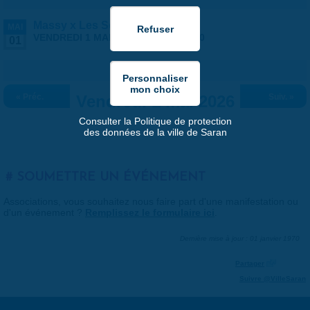
Massy x Les Septors
MAI
VENDREDI 1 MAI 2026 |
20:30
-
23:00
01
« Préc.
Vendredi 1 mai 2026
Suiv. »
Consulter la Politique de protection
des données de la ville de Saran
SOUMETTRE UN ÉVÉNEMENT
Associations, vous souhaitez nous faire part d'une manifestation ou
d'un événement ?
Remplissez le formulaire ici
.
Dernière mise à jour : 01 janvier 1970
Partager
Suivre @VilleSaran