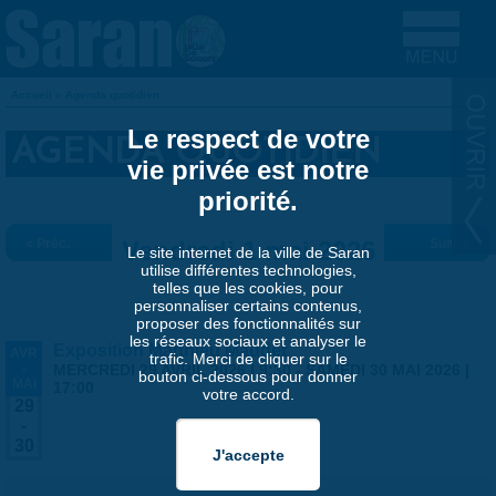
Aller au contenu principal
Accueil
»
Agenda quotidien
VOUS ÊTES ICI
Le respect de votre
AGENDA QUOTIDIEN
vie privée est notre
priorité.
« Préc.
Vendredi 1 mai 2026
Suiv. »
Le site internet de la ville de Saran
utilise différentes technologies,
telles que les cookies, pour
personnaliser certains contenus,
proposer des fonctionnalités sur
les réseaux sociaux et analyser le
Exposition Matthieu Maudet
AVR
trafic. Merci de cliquer sur le
-
MERCREDI 29 AVRIL 2026 | 9:30
-
SAMEDI 30 MAI 2026 |
bouton ci-dessous pour donner
MAI
17:00
votre accord.
29
-
30