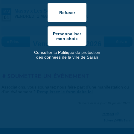
Massy x Les Septors
MAI
VENDREDI 1 MAI 2026 |
20:30
-
23:00
01
« Préc.
Vendredi 1 mai 2026
Suiv. »
Consulter la Politique de protection
des données de la ville de Saran
SOUMETTRE UN ÉVÉNEMENT
Associations, vous souhaitez nous faire part d'une manifestation ou
d'un événement ?
Remplissez le formulaire ici
.
Dernière mise à jour : 01 janvier 1970
Partager
Suivre @VilleSaran