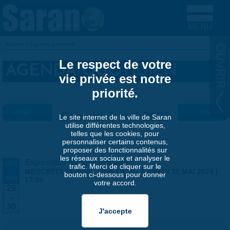
Aller au contenu principal
Accueil
»
Agenda quotidien
VOUS ÊTES ICI
Le respect de votre
AGENDA QUOTIDIEN
vie privée est notre
priorité.
« Préc.
Samedi 2 mai 2026
Suiv. »
Le site internet de la ville de Saran
utilise différentes technologies,
telles que les cookies, pour
personnaliser certains contenus,
proposer des fonctionnalités sur
les réseaux sociaux et analyser le
Exposition Matthieu Maudet
AVR
trafic. Merci de cliquer sur le
-
MERCREDI 29 AVRIL 2026 | 9:30
-
SAMEDI 30 MAI 2026 |
bouton ci-dessous pour donner
MAI
17:00
votre accord.
29
-
30