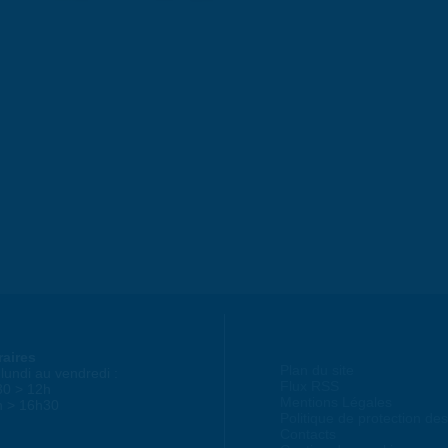
raires
Plan du site
lundi au vendredi :
Flux RSS
30 > 12h
Mentions Légales
h > 16h30
Politique de protection d
Contacts