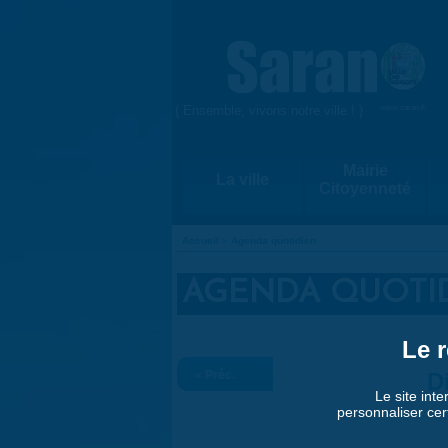
Aller au contenu principal
{ Ensemble, vivons notre ville ! }
www.saran.fr
Mairie
La ville
Citoyenneté
Accueil
»
Agenda quotidien
VOUS ÊTES ICI
AGENDA QUOTI
Le r
« Préc.
D
Le site inte
personnaliser cer