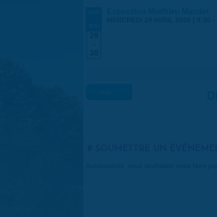
Exposition Matthieu Maudet
AVR
-
MERCREDI 29 AVRIL 2026 | 9:30
-
MAI
29
-
30
« Préc.
D
SOUMETTRE UN ÉVÉNEME
Associations, vous souhaitez nous faire p