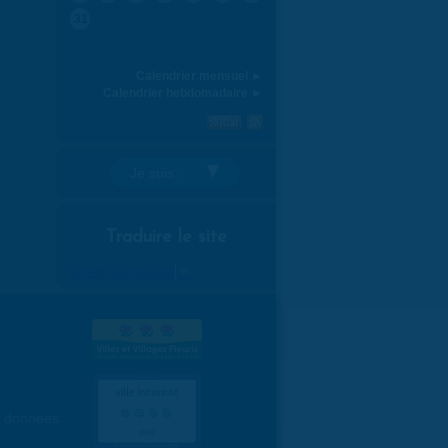
31
Calendrier mensuel ►
Calendrier hebdomadaire ►
Je suis:
Traduire le site
Select Language
▼
es données