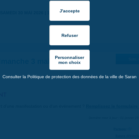
SAMEDI 30 MAI 2026 | 17:00
imanche 3 mai 2026
Suiv. 
Consulter la Politique de protection des données de la ville de Saran
NT
art d'une manifestation ou d'un événement ?
Remplissez le formulaire 
Dernière mise à jour : 01 janvier 1
Partager
Suivre @VilleS