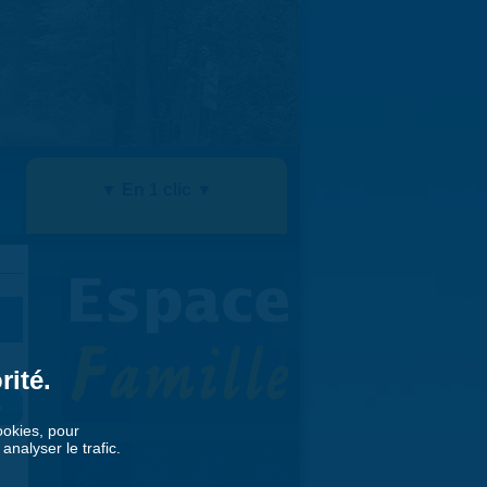
▼ En 1 clic ▼
rité.
»
cookies, pour
nalyser le trafic.