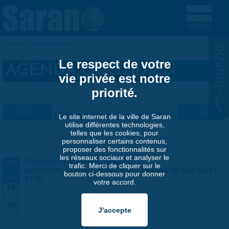
Aller au contenu principal
Accueil
»
Agenda quotidien
VOUS ÊTES ICI
Le respect de votre
AGENDA QUOTIDIEN
vie privée est notre
priorité.
« Préc.
Dimanche 3 mai 2026
Suiv. »
Le site internet de la ville de Saran
utilise différentes technologies,
telles que les cookies, pour
personnaliser certains contenus,
proposer des fonctionnalités sur
les réseaux sociaux et analyser le
Exposition Matthieu Maudet
AVR
trafic. Merci de cliquer sur le
-
MERCREDI 29 AVRIL 2026 | 9:30
-
SAMEDI 30 MAI 2026 |
bouton ci-dessous pour donner
MAI
17:00
votre accord.
29
-
30