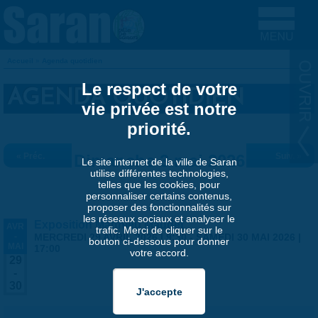
Aller au contenu principal
Accueil
»
Agenda quotidien
VOUS ÊTES ICI
Le respect de votre
AGENDA QUOTIDIEN
vie privée est notre
priorité.
« Préc.
Dimanche 3 mai 2026
Suiv. »
Le site internet de la ville de Saran
utilise différentes technologies,
telles que les cookies, pour
personnaliser certains contenus,
proposer des fonctionnalités sur
les réseaux sociaux et analyser le
Exposition Matthieu Maudet
AVR
trafic. Merci de cliquer sur le
-
MERCREDI 29 AVRIL 2026 | 9:30
-
SAMEDI 30 MAI 2026 |
bouton ci-dessous pour donner
MAI
17:00
votre accord.
29
-
30