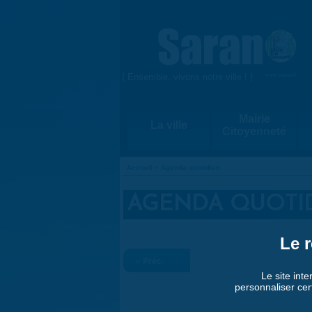
Aller au contenu principal
{ Ensemble, vivons notre ville ! }
www.saran.fr
Mairie
La ville
Citoyenneté
Accueil
»
Agenda quotidien
VOUS ÊTES ICI
AGENDA QUOTI
Le r
« Préc.
Le site inte
personnaliser cer