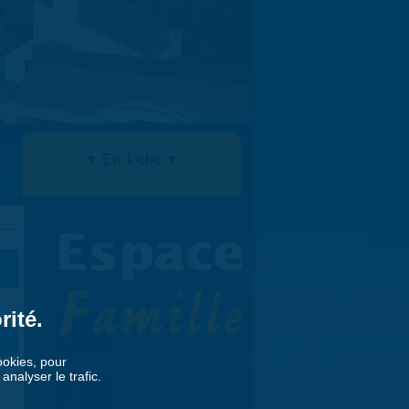
▼ En 1 clic ▼
rité.
»
cookies, pour
nalyser le trafic.