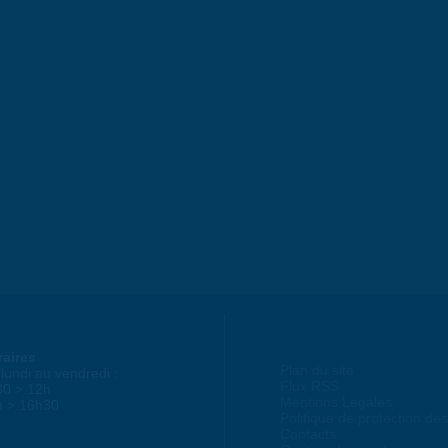
raires
Plan du site
lundi au vendredi :
Flux RSS
30 > 12h
Mentions Légales
h > 16h30
Politique de protection d
Contacts