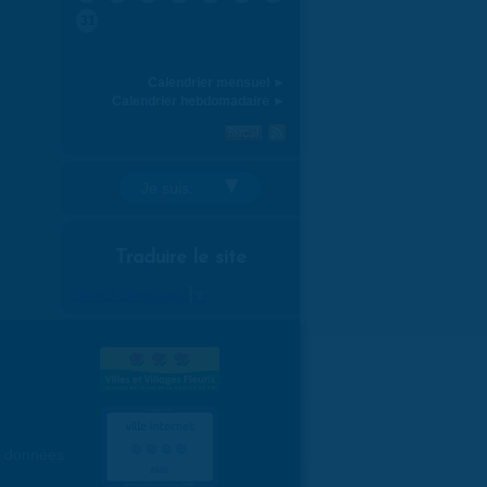
31
Calendrier mensuel ►
Calendrier hebdomadaire ►
Je suis:
Traduire le site
Select Language
▼
es données