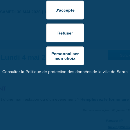
SAMEDI 30 MAI 2026 | 17:00
Lundi 4 mai 2026
Suiv. 
Consulter la Politique de protection des données de la ville de Saran
NT
art d'une manifestation ou d'un événement ?
Remplissez le formulaire 
Dernière mise à jour : 01 janvier 1
Partager
Suivre @VilleS