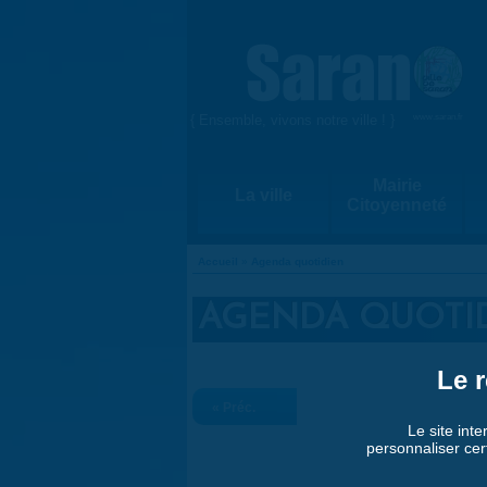
Aller au contenu principal
{ Ensemble, vivons notre ville ! }
www.saran.fr
Mairie
La ville
Citoyenneté
Accueil
»
Agenda quotidien
VOUS ÊTES ICI
AGENDA QUOTI
Le r
« Préc.
Le site inte
personnaliser cer