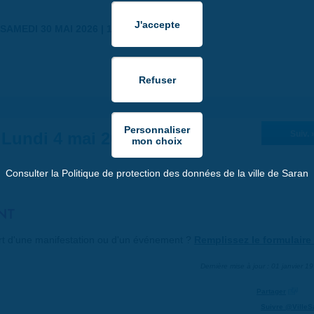
SAMEDI 30 MAI 2026 | 17:00
Lundi 4 mai 2026
Suiv. 
Consulter la Politique de protection des données de la ville de Saran
NT
art d'une manifestation ou d'un événement ?
Remplissez le formulaire 
Dernière mise à jour : 01 janvier 1
Partager
Suivre @VilleS