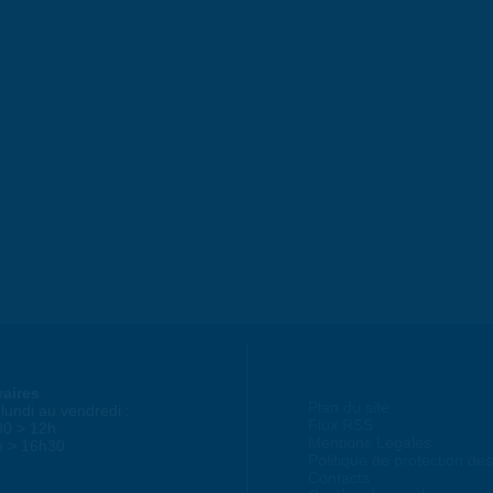
raires
Plan du site
lundi au vendredi :
Flux RSS
30 > 12h
Mentions Légales
h > 16h30
Politique de protection d
Contacts