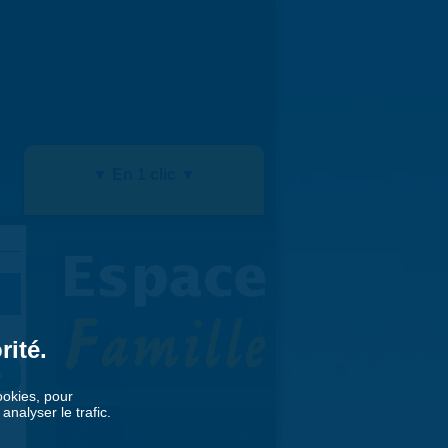
▼ En 1 clic ▼
rité.
»
cookies, pour
nalyser le trafic.