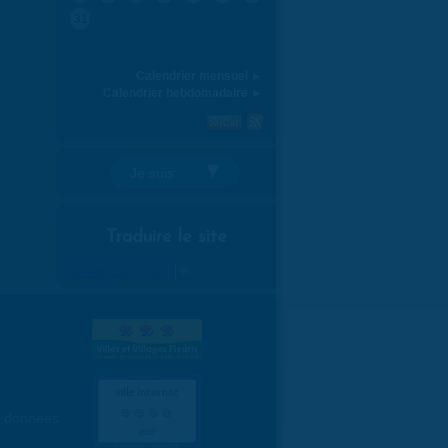
31
Calendrier mensuel ►
Calendrier hebdomadaire ►
Je suis:
Traduire le site
Select Language
▼
es données