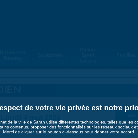
Culture
Urbanisme
Solidarités
Sport
Familles
Travaux
Loisirs
DIEN
espect de votre vie privée est notre prio
Lundi 4 mai 2026
Suiv. 
rnet de la ville de Saran utilise différentes technologies, telles que les 
tains contenus, proposer des fonctionnalités sur les réseaux sociaux et a
Merci de cliquer sur le bouton ci-dessous pour donner votre accord.