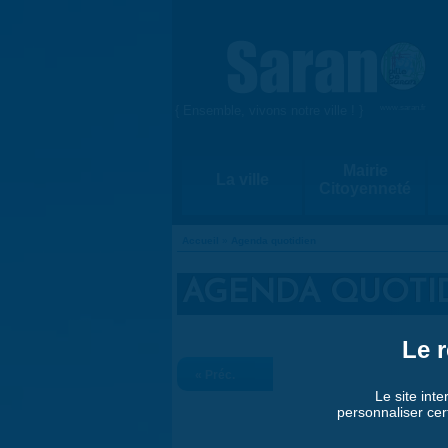
Aller au contenu principal
{ Ensemble, vivons notre ville ! }
www.saran.fr
Mairie
La ville
Citoyenneté
Accueil
»
Agenda quotidien
VOUS ÊTES ICI
AGENDA QUOTI
Le r
« Préc.
Le site inte
personnaliser cer