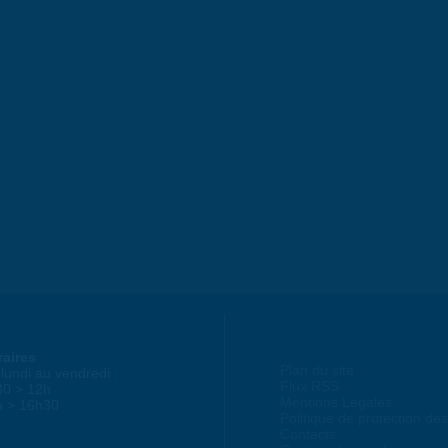
raires
Plan du site
lundi au vendredi :
Flux RSS
30 > 12h
Mentions Légales
h > 16h30
Politique de protection d
Contacts