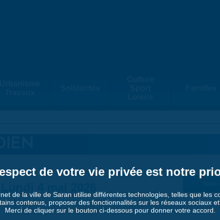
Culture
Urbanisme
Solidarités
Sport
Familles
Travaux
Loisirs
DIEN
espect de votre vie privée est notre prio
Lundi 4 mai 2026
Suiv. 
rnet de la ville de Saran utilise différentes technologies, telles que les 
tains contenus, proposer des fonctionnalités sur les réseaux sociaux et a
Merci de cliquer sur le bouton ci-dessous pour donner votre accord.