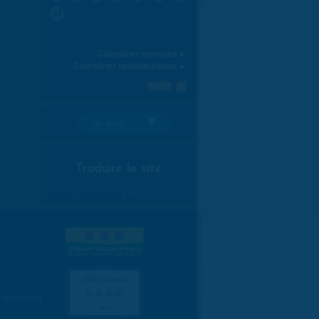
31
Calendrier mensuel ►
Calendrier hebdomadaire ►
Je suis:
Traduire le site
Select Language
▼
es données