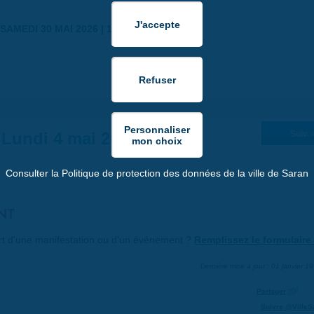
SAMEDI 30 MAI 2026 | 17:00
Lundi 4 mai 2026
Suiv. 
Consulter la Politique de protection des données de la ville de Saran
NT
art d'une manifestation ou d'un événement ?
Remplissez le formulaire 
Dernière mise à jour : 01 janvier 1
Partager
Suivre @VilleS