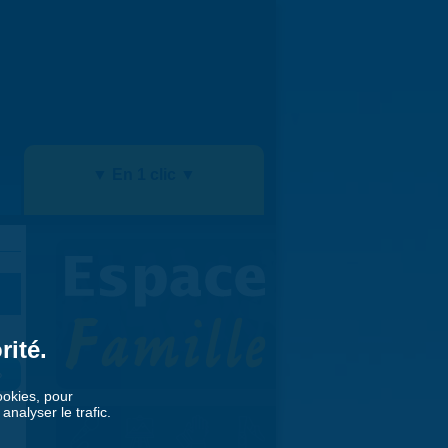
▼ En 1 clic ▼
rité.
»
cookies, pour
nalyser le trafic.