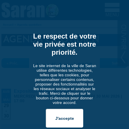
Aller au contenu principal
Accueil
»
Agenda quotidien
VOUS ÊTES ICI
Le respect de votre
AGENDA QUOTIDIEN
vie privée est notre
priorité.
« Préc.
Lundi 4 mai 2026
Suiv. »
Le site internet de la ville de Saran
utilise différentes technologies,
telles que les cookies, pour
personnaliser certains contenus,
proposer des fonctionnalités sur
les réseaux sociaux et analyser le
Exposition Matthieu Maudet
AVR
trafic. Merci de cliquer sur le
-
MERCREDI 29 AVRIL 2026 | 9:30
-
SAMEDI 30 MAI 2026 |
bouton ci-dessous pour donner
MAI
17:00
votre accord.
29
-
30