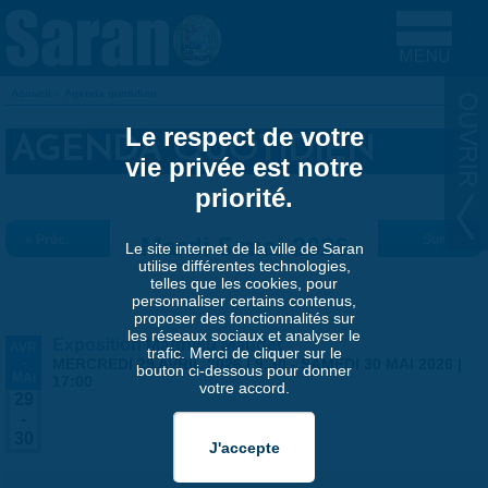
Aller au contenu principal
Accueil
»
Agenda quotidien
VOUS ÊTES ICI
Le respect de votre
AGENDA QUOTIDIEN
vie privée est notre
priorité.
« Préc.
Mardi 5 mai 2026
Suiv. »
Le site internet de la ville de Saran
utilise différentes technologies,
telles que les cookies, pour
personnaliser certains contenus,
proposer des fonctionnalités sur
les réseaux sociaux et analyser le
Exposition Matthieu Maudet
AVR
trafic. Merci de cliquer sur le
-
MERCREDI 29 AVRIL 2026 | 9:30
-
SAMEDI 30 MAI 2026 |
bouton ci-dessous pour donner
MAI
17:00
votre accord.
29
-
30