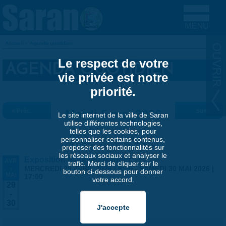
Aller au contenu principal
Accueil
»
Agenda quotidien
VOUS ÊTES ICI
Le respect de votre
AGENDA QUOTIDIEN
vie privée est notre
priorité.
« Préc.
Mardi 5 mai 2026
Suiv. »
Le site internet de la ville de Saran
utilise différentes technologies,
telles que les cookies, pour
personnaliser certains contenus,
proposer des fonctionnalités sur
les réseaux sociaux et analyser le
Exposition Matthieu Maudet
AVR
trafic. Merci de cliquer sur le
-
MERCREDI 29 AVRIL 2026 | 9:30
-
SAMEDI 30 MAI 2026 |
bouton ci-dessous pour donner
MAI
17:00
votre accord.
29
-
30