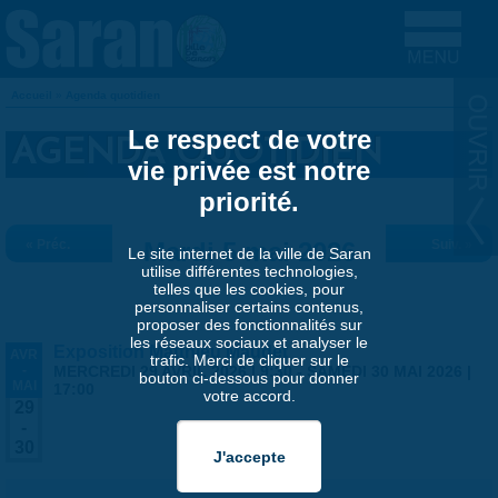
Aller au contenu principal
Accueil
»
Agenda quotidien
VOUS ÊTES ICI
Le respect de votre
AGENDA QUOTIDIEN
vie privée est notre
priorité.
« Préc.
Mardi 5 mai 2026
Suiv. »
Le site internet de la ville de Saran
utilise différentes technologies,
telles que les cookies, pour
personnaliser certains contenus,
proposer des fonctionnalités sur
les réseaux sociaux et analyser le
Exposition Matthieu Maudet
AVR
trafic. Merci de cliquer sur le
-
MERCREDI 29 AVRIL 2026 | 9:30
-
SAMEDI 30 MAI 2026 |
bouton ci-dessous pour donner
MAI
17:00
votre accord.
29
-
30