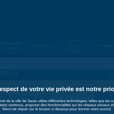
Culture
Urbanisme
Solidarités
Sport
Familles
Travaux
Loisirs
DIEN
espect de votre vie privée est notre prio
Mardi 5 mai 2026
Suiv. 
rnet de la ville de Saran utilise différentes technologies, telles que les 
tains contenus, proposer des fonctionnalités sur les réseaux sociaux et a
Merci de cliquer sur le bouton ci-dessous pour donner votre accord.