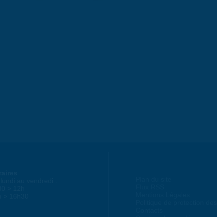
raires
Plan du site
lundi au vendredi :
Flux RSS
30 > 12h
Mentions Légales
h > 16h30
Politique de protection d
Contacts