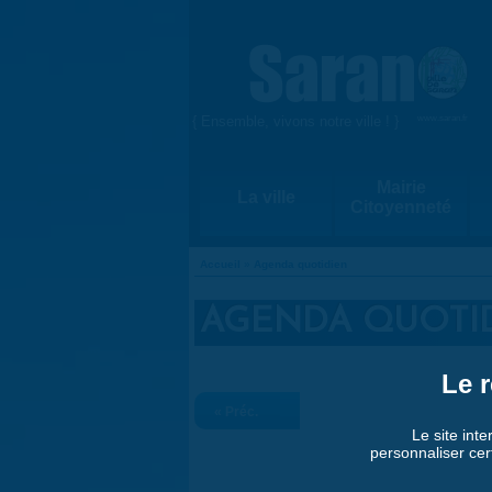
Aller au contenu principal
{ Ensemble, vivons notre ville ! }
www.saran.fr
Mairie
La ville
Citoyenneté
Accueil
»
Agenda quotidien
VOUS ÊTES ICI
AGENDA QUOTI
Le r
« Préc.
Le site inte
personnaliser cer