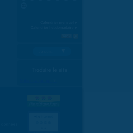
31
Calendrier mensuel ►
Calendrier hebdomadaire ►
Je suis:
Traduire le site
Select Language
▼
es données