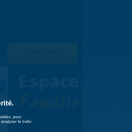
▼ En 1 clic ▼
rité.
»
cookies, pour
nalyser le trafic.