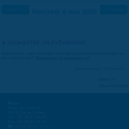
« Préc.
Mercredi 6 mai 2026
Suiv. »
SOUMETTRE UN ÉVÉNEMENT
Associations, vous souhaitez nous faire part d'une manifestation ou
d'un événement ?
Remplissez le formulaire ici
.
Dernière mise à jour : 01 janvier 1970
Partager
Suivre @VilleSaran
Mairie
Place de la liberté
45774 Saran Cedex
Tél. : 02 38 80 34 00
Fax : 02 38 80 34 30
courrier@ville-saran.fr