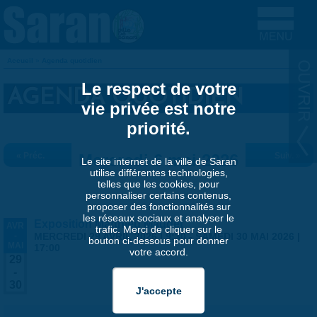
Aller au contenu principal
Accueil
»
Agenda quotidien
VOUS ÊTES ICI
Le respect de votre
AGENDA QUOTIDIEN
vie privée est notre
priorité.
« Préc.
Mercredi 6 mai 2026
Suiv. »
Le site internet de la ville de Saran
utilise différentes technologies,
telles que les cookies, pour
personnaliser certains contenus,
proposer des fonctionnalités sur
les réseaux sociaux et analyser le
Exposition Matthieu Maudet
AVR
trafic. Merci de cliquer sur le
-
MERCREDI 29 AVRIL 2026 | 9:30
-
SAMEDI 30 MAI 2026 |
bouton ci-dessous pour donner
MAI
17:00
votre accord.
29
-
30