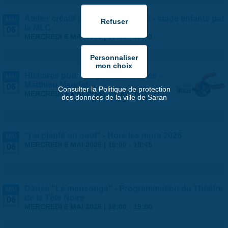
Atelier créatif : vive les voyages ! - stage enfants par
MAI
la MLC
06
MERCREDI 6 MAI 2026 |
10:00
-
12:00
Histoires pour les grandes oreilles -
MAI
Matthieu Maudet
06
Consulter la Politique de protection
MERCREDI 6 MAI 2026 |
10:30
-
11:15
des données de la ville de Saran
"j'ai planté un oeuf" - Hors les murs 2026
MAI
MERCREDI 6 MAI 2026 |
15:00
-
15:45
06
Danse "Le mensonge" - Programmation du Théâtre
MAI
de la Tête Noire
06
MERCREDI 6 MAI 2026 |
18:00
-
19:00