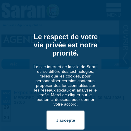
Aller au contenu principal
Accueil
»
Agenda quotidien
VOUS ÊTES ICI
Le respect de votre
AGENDA QUOTIDIEN
vie privée est notre
priorité.
« Préc.
Mercredi 6 mai 2026
Suiv. »
Le site internet de la ville de Saran
utilise différentes technologies,
telles que les cookies, pour
personnaliser certains contenus,
proposer des fonctionnalités sur
les réseaux sociaux et analyser le
Exposition Matthieu Maudet
AVR
trafic. Merci de cliquer sur le
-
MERCREDI 29 AVRIL 2026 | 9:30
-
SAMEDI 30 MAI 2026 |
bouton ci-dessous pour donner
MAI
17:00
votre accord.
29
-
30