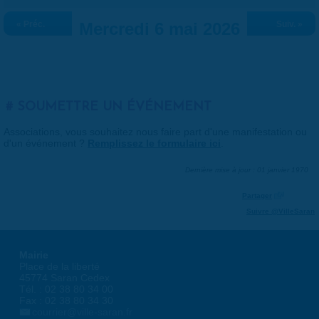
« Préc.
Mercredi 6 mai 2026
Suiv. »
SOUMETTRE UN ÉVÉNEMENT
Associations, vous souhaitez nous faire part d'une manifestation ou
d'un événement ?
Remplissez le formulaire ici
.
Dernière mise à jour : 01 janvier 1970
Partager
Suivre @VilleSaran
Mairie
Place de la liberté
45774 Saran Cedex
Tél. : 02 38 80 34 00
Fax : 02 38 80 34 30
courrier@ville-saran.fr