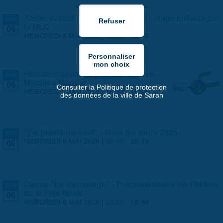
Atelier créatif : vive les voyages ! - stage enfants par
MAI
la MLC
06
MERCREDI 6 MAI 2026 |
10:00
-
12:00
Histoires pour les grandes oreilles -
MAI
Matthieu Maudet
06
Consulter la Politique de protection
MERCREDI 6 MAI 2026 |
10:30
-
11:15
des données de la ville de Saran
"j'ai planté un oeuf" - Hors les murs 2026
MAI
MERCREDI 6 MAI 2026 |
15:00
-
15:45
06
Danse "Le mensonge" - Programmation du Théâtre
MAI
de la Tête Noire
06
MERCREDI 6 MAI 2026 |
18:00
-
19:00