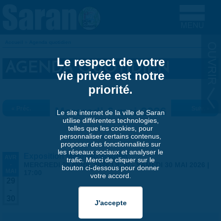
Aller au contenu principal
Accueil
»
Agenda quotidien
VOUS ÊTES ICI
Le respect de votre
AGENDA QUOTIDIEN
vie privée est notre
priorité.
« Préc.
Mercredi 6 mai 2026
Suiv. »
Le site internet de la ville de Saran
utilise différentes technologies,
telles que les cookies, pour
personnaliser certains contenus,
proposer des fonctionnalités sur
les réseaux sociaux et analyser le
Exposition Matthieu Maudet
AVR
trafic. Merci de cliquer sur le
-
MERCREDI 29 AVRIL 2026 | 9:30
-
SAMEDI 30 MAI 2026 |
bouton ci-dessous pour donner
MAI
17:00
votre accord.
29
-
30