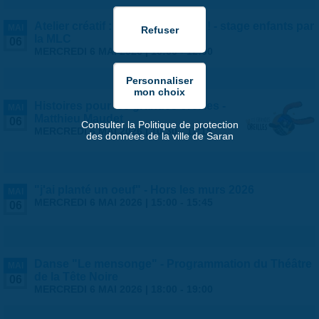
Atelier créatif : vive les voyages ! - stage enfants par
MAI
la MLC
06
MERCREDI 6 MAI 2026 |
10:00
-
12:00
Histoires pour les grandes oreilles -
MAI
Matthieu Maudet
06
Consulter la Politique de protection
MERCREDI 6 MAI 2026 |
10:30
-
11:15
des données de la ville de Saran
"j'ai planté un oeuf" - Hors les murs 2026
MAI
MERCREDI 6 MAI 2026 |
15:00
-
15:45
06
Danse "Le mensonge" - Programmation du Théâtre
MAI
de la Tête Noire
06
MERCREDI 6 MAI 2026 |
18:00
-
19:00