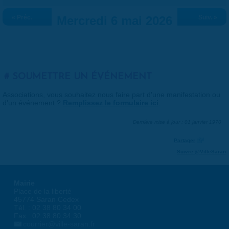
« Préc.
Mercredi 6 mai 2026
Suiv. »
SOUMETTRE UN ÉVÉNEMENT
Associations, vous souhaitez nous faire part d'une manifestation ou
d'un événement ?
Remplissez le formulaire ici
.
Dernière mise à jour : 01 janvier 1970
Partager
Suivre @VilleSaran
Mairie
Place de la liberté
45774 Saran Cedex
Tél. : 02 38 80 34 00
Fax : 02 38 80 34 30
courrier@ville-saran.fr